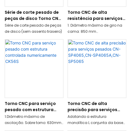
Série de corte pesado de
Torno CNC de alta
peças de disco Torno CNC
resistência para serviços
CN-SP70D, CN-SP70Z
pesados ​​CN-K80B-2
Série de corte pesado de peças
1. Diâmetro máximo de giro na
de disco (sem assento traseiro)
cama: 850 mm
2.Comprimento máximo da
peça de trabalho:2945mm
3. Furo do fuso: 103 mm
Torno CNC para serviço
Torno CNC de alta
pesado com estrutura
precisão para serviços
controlada
pesados ​​CN-SP4065,CN-
1.Diâmetro máximo de
Adotando a estrutura
numericamente CK56S
SP4065A,CN-SP5065
oscilação. Sobre torno: 630mm
monolítica L conjunta da base
2.Comprimento máximo da
do torno é alta e a estabilidade