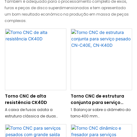
Também é adequado para o processamento completo de eixos,
furos e peças de disco superdimensionados e tem apresentado
um bom resultado econômico na produção em massa de peças
complexas.
Torno CNC de alta
Torno CNC de estrutura
resistência CK40D
conjunta para serviço
pesado CN-C40E, CN-
A caixa de fusos adota a
1. Balançar sobre o diâmetro do
K40D
estrutura clássica de duas
torno 400 mm
engrenagens manuais, que é
2.Comprimento máximo da
silenciosa e estável; a superfície
peça de
deslizante do trilho guia da
trabalho:750mm,1000mm