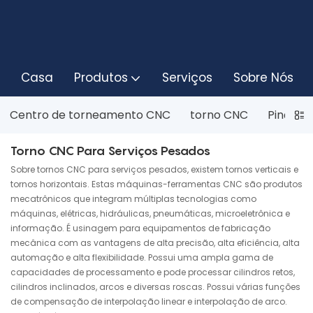
Casa
Produtos
Serviços
Sobre Nós
Centro de torneamento CNC
torno CNC
Pinça p
Torno CNC Para Serviços Pesados
Sobre tornos CNC para serviços pesados, existem tornos verticais e
tornos horizontais. Estas máquinas-ferramentas CNC são produtos
mecatrônicos que integram múltiplas tecnologias como
máquinas, elétricas, hidráulicas, pneumáticas, microeletrônica e
informação. É usinagem para equipamentos de fabricação
mecânica com as vantagens de alta precisão, alta eficiência, alta
automação e alta flexibilidade. Possui uma ampla gama de
capacidades de processamento e pode processar cilindros retos,
cilindros inclinados, arcos e diversas roscas. Possui várias funções
de compensação de interpolação linear e interpolação de arco.