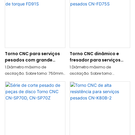
máquina-ferramenta é
3.Máx. Diam. Processamento
revestida de plástico, e o
sobre o torno 400mm
amortecimento por atrito é
4.Altura do centro 200mm
pequeno.
5.Estrutura unida monolítica da
base do torno
Torno CNC para serviços
Torno CNC dinâmico e
pesados ​​com grande
fresador para serviços
saída de torque FD91S
pesados ​​CN-FD75S
1.Diâmetro máximo de
1.Diâmetro máximo de
oscilação. Sobre torno: 750mm
oscilação. Sobre torno:
2. Diâmetro máximo (disco): 380
6300mm
mm
2. Diâmetro máximo (disco): 380
3.Diâmetro máximo de
mm
processamento (tipo de
3.Diâmetro máximo de
eixo):520mm
processamento (tipo de
4.Max.diam.da barra: 90mm
eixo):500mm
4.Max.diam.da barra: 74mm