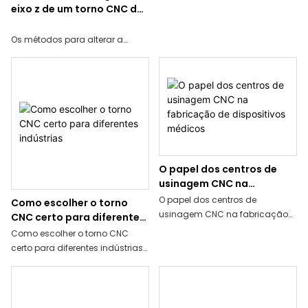
eixo z de um torno CNC de
and diamond.
cama inclinado?
Os métodos para alterar a
viagem do eixo z de um torno
CNC de cama inclinado
incluem principalmente o
seguinte: limite rígido e ajuste
de limite suave‌ ,‌Ajuste através
dos parâmetros do sistema de
máquina -ferramenta‌.
O papel dos centros de
usinagem CNC na
fabricação de dispositivos
O papel dos centros de
Como escolher o torno
médicos
usinagem CNC na fabricação
CNC certo para diferentes
de dispositivos médicos
indústrias
Como escolher o torno CNC
certo para diferentes indústrias
Os centros de usinagem CNC
desempenham um papel
‌A escolha do torno CNC certo
importante na fabricação de
requer os seguintes fatores-
dispositivos médicos, o que se
chave:‌Processamento de