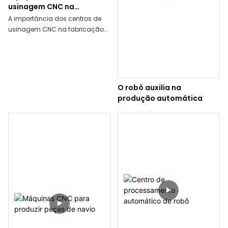
usinagem CNC na
fabricação de peças de
‌A importância dos centros de
automóveis ‌
usinagem CNC na fabricação
de peças de automóveis é
refletida principalmente na
melhoria da eficiência da
produção, garantindo a
precisão da usinagem,
O robô auxilia na
melhorando a flexibilidade da
produção automática
produção e reduzindo os custos
de produção. ‌