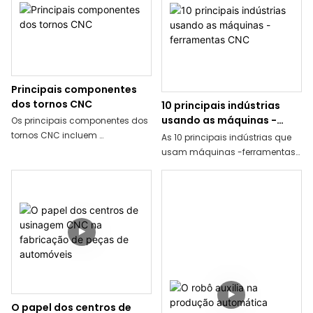
reflete principalmente nos
materiais e formas, Requisitos
seguintes aspectos:
de precisão de
processamento,‌Qualificações e
reputação do
fabricante,‌Necessidades
específicas da
Principais componentes
indústria‌,‌Sistema CNC‌
dos tornos CNC
10 principais indústrias
usando as máquinas -
Os principais componentes dos
ferramentas CNC
tornos CNC incluem
As 10 principais indústrias que
Sistema CNC, sistema servo,
usam máquinas -ferramentas
corpo da máquina,
CNC incluem fabricação de
automóveis, aeroespacial,
Sistema de ferramentas,
fabricação de moldes,
Sistema de
usinagem, fabricação de
refrigeração,‌Sistema de
eletrônicos, construção naval,
lubrificação‌,‌Dispositivo de
equipamentos médicos,
proteção de segurança‌.
equipamentos educacionais,
máquinas agrícolas e
processamento de jóias. ‌
O papel dos centros de