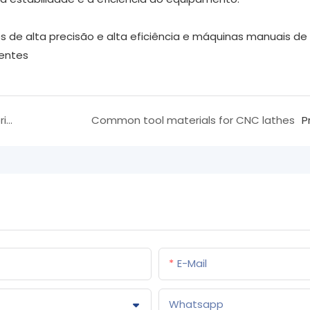
 de alta precisão e alta eficiência e máquinas manuais de
ientes
O papel dos centros de usinagem CNC na fabricação de dispositivos médicos
Common tool materials for CNC lathes
P
E-Mail
Whatsapp