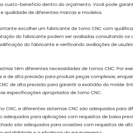
o custo-benefício dentro do orçamento. Você pode garant
e qualidade de diferentes marcas e modelos.
portante escolher um fabricante de torno CNC com qualific
utação do fabricante podem ser avaliadas consultando os 
ualificação do fabricante e verificando avaliações de usuári
ústrias têm diferentes necessidades de tornos CNC. Por ex
es e de alta precisão para produzir peças complexas; enqua
 CNC de alta precisão para garantir a exatidão do molde. E
 as especificações apropriados de torno CNC.
rno CNC, e diferentes sistemas CNC são adequados para di
o adequados para aplicações com requisitos de baixa preci
chado são adequados para ocasiões com requisitos de alt
 a estabilidade e a eficiência do equipamento.