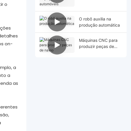
de automóveis ‌
ir o
O robô auxilia na
produção automática
ações
detalhes
Máquinas CNC para
os on-
produzir peças de
navio
emplo, a
nto a
ntenda as
ferentes
são,
a