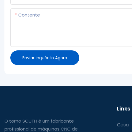
Contente
Enviar Inquérito Agora
Links
O torno SOUTH é um fabricante
Casa
profissional de máquinas CNC de