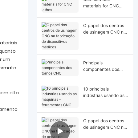
materials for CNC
lathes
O papel dos centros
de usinagem CNC na
fabricação de
ateriais
dispositivos médicos
nquanto
er um
Principais
formato
componentes dos
tornos CNC
10 principais
com alta
indústrias usando as
máquinas -
ferramentas CNC
ssamento
O papel dos centros
de usinagem CNC na
fabricação de peças