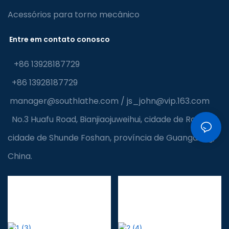
Acessórios para torno mecânico
Entre em contato conosco
+86 13928187729
+86 13928187729
manager@southlathe.com
/
js_john@vip.163.com
No.3 Huafu Road, Bianjiaojuweihui, cidade de Ronggui,
cidade de Shunde Foshan, província de Guangdong,
China.