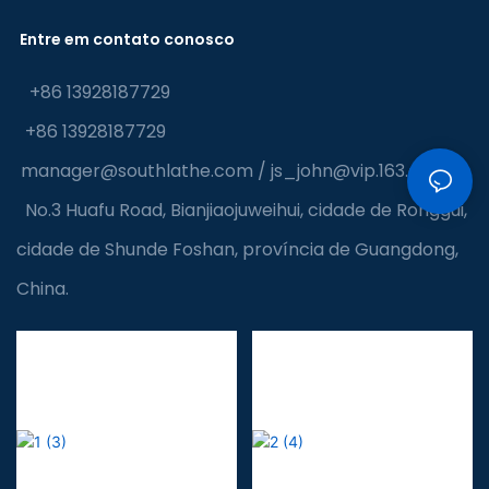
Entre em contato conosco
+86 13928187729
+86 13928187729
manager@southlathe.com
/
js_john@vip.163.com
No.3 Huafu Road, Bianjiaojuweihui, cidade de Ronggui,
cidade de Shunde Foshan, província de Guangdong,
China.