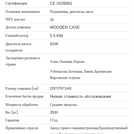
Сертификация
CE ISO9001
Основные компоненты
Подшипник, двигатель, насос
ЧПУ или нет
Да
Детали упаковки
WOODEN CASE
Главный мотор
5.5 KW
Двигатель насоса
90W
охладителя
Экспортные регионы и
Азия, Океания, Европа
страны
Узбекистан, Ботсвана, Ливия, Британские
Виргинские острова
Размер упаковки (см)
213*175*240
Ключевые баллы продаж
Низкая стоимость обслуживания
Мощность обработки
Средняя нагрузка
Вес (кг)
2591
Гарантия
1 Год
Применимые отрасли
Завод горного машиностроения,Производственный