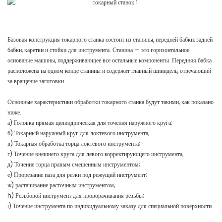
Базовая конструкция токарного станка состоит из станины, передней бабки, задней
бабки, каретки и стойки для инструмента. Станина — это горизонтальное
основание машины, поддерживающее все остальные компоненты. Передняя бабка
расположена на одном конце станины и содержит главный шпиндель, отвечающий
за вращение заготовки.
Основные характеристики обработки токарного станка будут такими, как показано
ниже.:
а) Головка прямая цилиндрическая для точения наружного круга;
б) Токарный наружный круг для локтевого инструмента;
в) Токарная обработка торца локтевого инструмента;
г) Точение внешнего круга для левого корректирующего инструмента;
д) Точение торца правым смещенным инструментом;
е) Прорезание паза для резки под режущий инструмент;
ж) растачивание расточным инструментом;
h) Резьбовой инструмент для проворачивания резьбы;
i) Точение инструмента по индивидуальному заказу для специальной поверхности