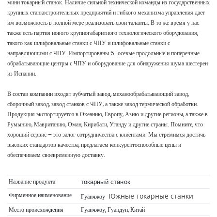
мини токарный станок. Наличие сильной технической команды из государственных
крупных станкостроительных предприятий и гибкого механизма управления дает
им возможность в полной мере реализовать свои таланты. В то же время у нас
также есть партия нового крупногабаритного технологического оборудования,
такого как шлифовальные станки с ЧПУ и шлифовальные станки с
направляющими с ЧПУ. Импортированы 5-осевые продольные и поперечные
обрабатывающие центры с ЧПУ и оборудование для обнаружения шума шестерен
из Испании.
В состав компании входят зубчатый завод, механообрабатывающий завод,
сборочный завод, завод станков с ЧПУ, а также завод термической обработки.
Продукция экспортируется в Океанию, Европу, Азию и другие регионы, а также в
Румынию, Мавританию, Оман, Кирибати, Уганду и другие страны. Помните, что
хороший сервис – это залог сотрудничества с клиентами. Мы стремимся достичь
высоких стандартов качества, предлагаем конкурентоспособные цены и
обеспечиваем своевременную доставку.
Название продукта
токарный станок
Фирменное наименование
Южные токарные станки
Гуанчжоу
Место происхождения
Гуанчжоу, Гуандун, Китай