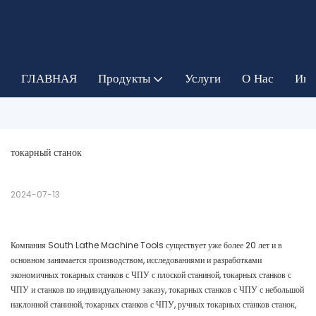
ГЛАВНАЯ
Продукты
Услуги
О Нас
Инф
токарный станок
2024-07-13
Компания South Lathe Machine Tools существует уже более 20 лет и в
основном занимается производством, исследованиями и разработками
экономичных токарных станков с ЧПУ с плоской станиной, токарных станков с
ЧПУ и станков по индивидуальному заказу, токарных станков с ЧПУ с небольшой
наклонной станиной, токарных станков с ЧПУ, ручных токарных станков станок,