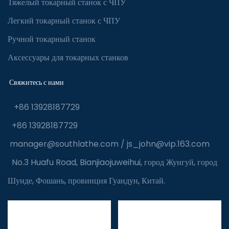
Тяжелый токарный станок с ЧПУ
Легкий токарный станок с ЧПУ
Ручной токарный станок
Аксессуары для токарных станков
Свяжитесь с нами
+86 13928187729
+86 13928187729
manager@southlathe.com
/
js_john@vip.163.com
No.3 Huafu Road, Bianjiaojuweihui, город Жунгуй, город
Шунде, Фошань, провинция Гуандун, Китай.