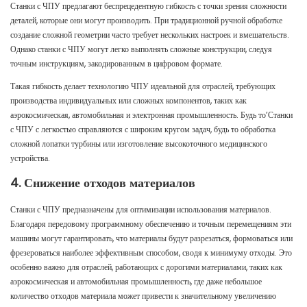
Станки с ЧПУ предлагают беспрецедентную гибкость с точки зрения сложности
деталей, которые они могут производить. При традиционной ручной обработке
создание сложной геометрии часто требует нескольких настроек и вмешательств.
Однако станки с ЧПУ могут легко выполнять сложные конструкции, следуя
точным инструкциям, закодированным в цифровом формате.
Такая гибкость делает технологию ЧПУ идеальной для отраслей, требующих
производства индивидуальных или сложных компонентов, таких как
аэрокосмическая, автомобильная и электронная промышленность. Будь то’Станки
с ЧПУ с легкостью справляются с широким кругом задач, будь то обработка
сложной лопатки турбины или изготовление высокоточного медицинского
устройства.
4. Снижение отходов материалов
Станки с ЧПУ предназначены для оптимизации использования материалов.
Благодаря передовому программному обеспечению и точным перемещениям эти
машины могут гарантировать, что материалы будут разрезаться, формоваться или
фрезероваться наиболее эффективным способом, сводя к минимуму отходы. Это
особенно важно для отраслей, работающих с дорогими материалами, таких как
аэрокосмическая и автомобильная промышленность, где даже небольшое
количество отходов материала может привести к значительному увеличению