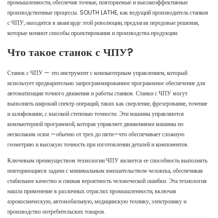
промышленности, обеспечив точные, повторяемые и высокоэффективные
производственные процессы. SOUTH LATHE, как ведущий производитель станков
с ЧПУ, находится в авангарде этой революции, предлагая передовые решения,
которые меняют способы проектирования и производства продукции.
Что такое станок с ЧПУ?
Станок с ЧПУ — это инструмент с компьютерным управлением, который
использует предварительно запрограммированное программное обеспечение для
автоматизации точного движения и работы станков. Станки с ЧПУ могут
выполнять широкий спектр операций, таких как сверление, фрезерование, точение
и шлифование, с высокой степенью точности. Эти машины управляются
компьютерной программой, которая управляет движениями машины по
нескольким осям.—обычно от трех до пяти—что обеспечивает сложную
геометрию и высокую точность при изготовлении деталей и компонентов.
Ключевым преимуществом технологии ЧПУ является ее способность выполнять
повторяющиеся задачи с минимальным вмешательством человека, обеспечивая
стабильное качество и снижая вероятность человеческой ошибки. Эта технология
нашла применение в различных отраслях промышленности, включая
аэрокосмическую, автомобильную, медицинскую технику, электронику и
производство потребительских товаров.