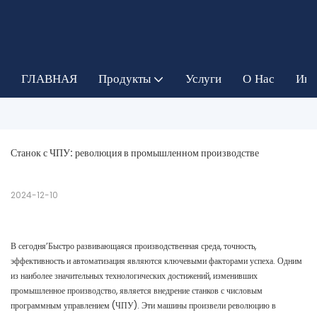
ГЛАВНАЯ
Продукты
Услуги
О Нас
Инф
Станок с ЧПУ: революция в промышленном производстве
2024-12-10
В сегодня’Быстро развивающаяся производственная среда, точность,
эффективность и автоматизация являются ключевыми факторами успеха. Одним
из наиболее значительных технологических достижений, изменивших
промышленное производство, является внедрение станков с числовым
программным управлением (ЧПУ). Эти машины произвели революцию в