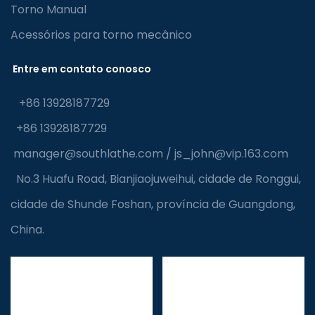
Torno Manual
Acessórios para torno mecânico
Entre em contato conosco
+86 13928187729
+86 13928187729
manager@southlathe.com
/
js_john@vip.163.com
No.3 Huafu Road, Bianjiaojuweihui, cidade de Ronggui,
cidade de Shunde Foshan, província de Guangdong,
China.