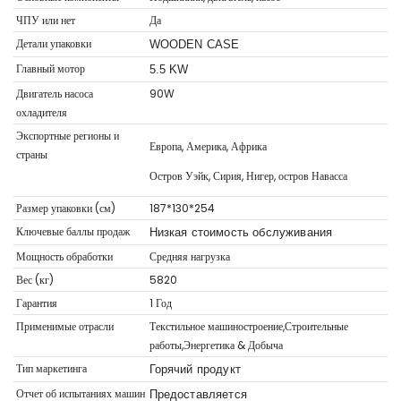
ЧПУ или нет
Да
Детали упаковки
WOODEN CASE
Главный мотор
5.5 KW
Двигатель насоса
90W
охладителя
Экспортные регионы и
Европа, Америка, Африка
страны
Остров Уэйк, Сирия, Нигер, остров Навасса
Размер упаковки (см)
187*130*254
Ключевые баллы продаж
Низкая стоимость обслуживания
Мощность обработки
Средняя нагрузка
Вес (кг)
5820
Гарантия
1 Год
Применимые отрасли
Текстильное машиностроение,Строительные
работы,Энергетика & Добыча
Тип маркетинга
Горячий продукт
Отчет об испытаниях машин
Предоставляется