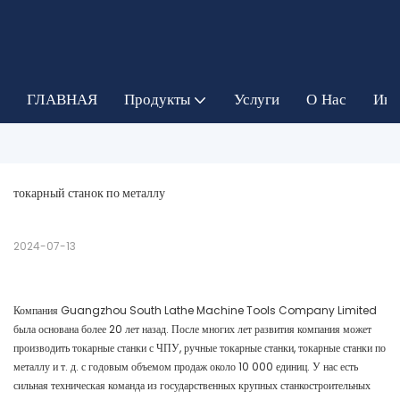
ГЛАВНАЯ
Продукты
Услуги
О Нас
Инф
токарный станок по металлу
2024-07-13
Компания Guangzhou South Lathe Machine Tools Company Limited
была основана более 20 лет назад. После многих лет развития компания может
производить токарные станки с ЧПУ, ручные токарные станки, токарные станки по
металлу и т. д. с годовым объемом продаж около 10 000 единиц. У нас есть
сильная техническая команда из государственных крупных станкостроительных