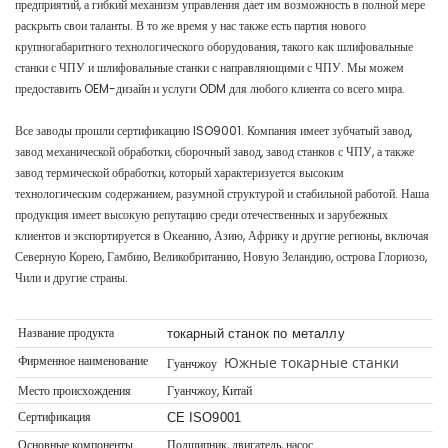
предприятий, а гибкий механизм управления дает им возможность в полной мере
раскрыть свои таланты. В то же время у нас также есть партия нового
крупногабаритного технологического оборудования, такого как шлифовальные
станки с ЧПУ и шлифовальные станки с направляющими с ЧПУ. Мы можем
предоставить OEM-дизайн и услуги ODM для любого клиента со всего мира.
Все заводы прошли сертификацию ISO9001. Компания имеет зубчатый завод,
завод механической обработки, сборочный завод, завод станков с ЧПУ, а также
завод термической обработки, который характеризуется высоким
технологическим содержанием, разумной структурой и стабильной работой. Наша
продукция имеет высокую репутацию среди отечественных и зарубежных
клиентов и экспортируется в Океанию, Азию, Африку и другие регионы, включая
Северную Корею, Гамбию, Великобританию, Новую Зеландию, острова Глориозо,
Чили и другие страны.
Название продукта
токарный станок по металлу
Фирменное наименование
Южные токарные станки
Гуанчжоу
Место происхождения
Гуанчжоу, Китай
Сертификация
CE ISO9001
Основные компоненты
Подшипник, двигатель, насос