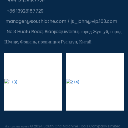
+86 13928187729
+86 13928187729
manager@southlathe.com
/
js_john@vip.163.com
No.3 Huafu Road, Bianjiaojuweihui, город Жунгуй, город
Шунде, Фошань, провинция Гуандун, Китай.
Авторские права © 2024 South Cnc Machine Tools Company Limited -