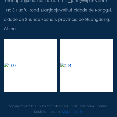
manager@southlathe.com
/
js_john@vip.163.com
No.3 Huafu Road, Bianjiaojuweihui, cidade de Ronggui,
cidade de Shunde Foshan, província de Guangdong,
China.
Copyright © 2026 South Cnc Machine Tools Company Limited -
Southlathe.com
|
Mapa do site