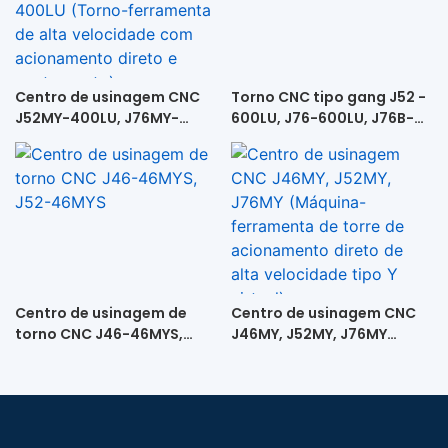
Centro de usinagem CNC
Torno CNC tipo gang J52 -
J52MY-400LU, J76MY-
600LU, J76-600LU, J76B-
400LU, J46MY-400LU
600LU
(Torno-ferramenta de alta
velocidade com
acionamento direto e
contraponto)
Centro de usinagem de
Centro de usinagem CNC
torno CNC J46-46MYS,
J46MY, J52MY, J76MY
J52-46MYS
(Máquina-ferramenta de
torre de acionamento
direto de alta velocidade
tipo Y virtual)