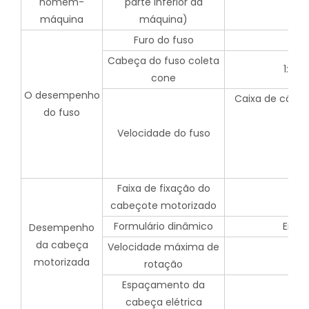
homem-
parte inferior da
máquina
máquina)
Furo do fuso
82 
Cabeça do fuso coleta
1:20 
cone
O desempenho
Caixa de câmb
do fuso
Velocidade do fuso
Faixa de fixação do
cabeçote motorizado
Formulário dinâmico
Eixo 
Desempenho
da cabeça
Velocidade máxima de
motorizada
rotação
Espaçamento da
cabeça elétrica