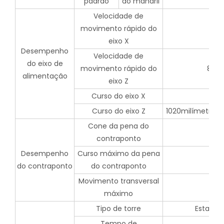
padrão
do mandril
Velocidade de
movimento rápido do
eixo X
Desempenho
Velocidade de
do eixo de
movimento rápido do
8m/
alimentação
eixo Z
Curso do eixo X
Curso do eixo Z
1020milímetros
Cone da pena do
contraponto
Desempenho
Curso máximo da pena
do contraponto
do contraponto
Movimento transversal
máximo
Tipo de torre
Estação 
Tempo de