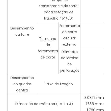
transferência da torre:
cada estação de
trabalho 45°/60°
Ferramenta
Desempenho
de corte
da torre
circular
Tamanho
externa
da
ferramenta
Diâmetro
de corte
da lâmina
de
perfuração
Desempenho
do quadro
Faixa de fixação
central
3.081,5 mm x
Dimensão da máquina (L x L x A)
1.658 mm x
1.780 mm