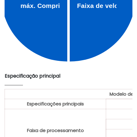
máx.
Comprimento da peça:
Faixa de velocidad
320milímetros
40-4000 r/min
Especificação principal
Modelo de 
Especificações principais
Faixa de processamento
D