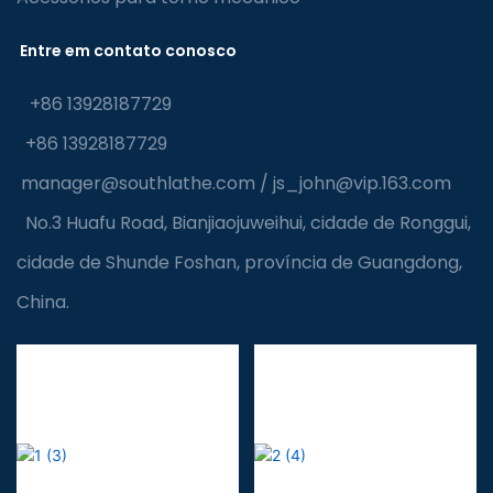
Entre em contato conosco
+86 13928187729
+86 13928187729
manager@southlathe.com
/
js_john@vip.163.com
No.3 Huafu Road, Bianjiaojuweihui, cidade de Ronggui,
cidade de Shunde Foshan, província de Guangdong,
China.