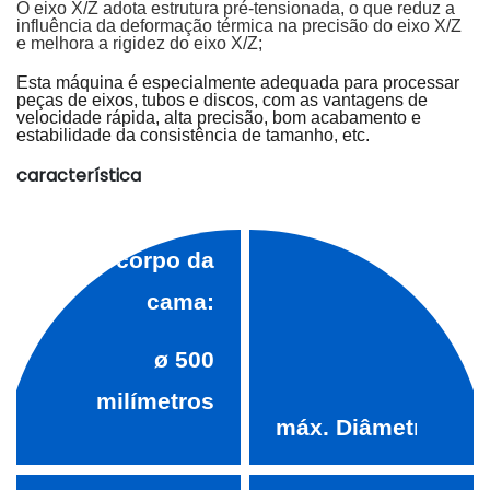
O eixo X/Z adota estrutura pré-tensionada, o que reduz a
influência da deformação térmica na precisão do eixo X/Z
e melhora a rigidez do eixo X/Z;
Esta máquina é especialmente adequada para processar
peças de eixos, tubos e discos, com as vantagens de
velocidade rápida, alta precisão, bom acabamento e
máx.
estabilidade da consistência de tamanho, etc.
característica
Diâmetro
rotativo do
corpo da
cama:
ø
500
milímetros
máx.
Diâmetro de u
ø
450
milímetros