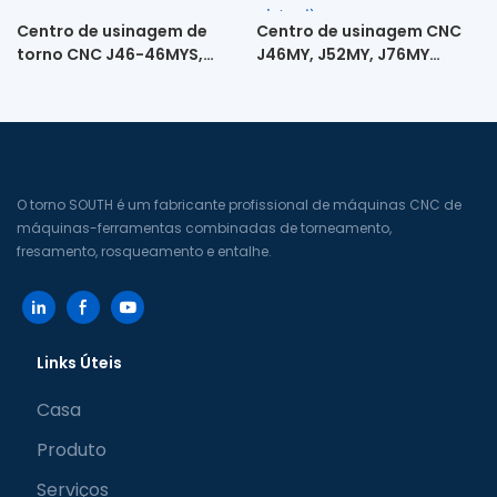
Centro de usinagem de
Centro de usinagem CNC
torno CNC J46-46MYS,
J46MY, J52MY, J76MY
J52-46MYS
(Máquina-ferramenta de
torre de acionamento
direto de alta velocidade
tipo Y virtual)
O torno SOUTH é um fabricante profissional de máquinas CNC de
máquinas-ferramentas combinadas de torneamento,
fresamento, rosqueamento e entalhe.
Links Úteis
Casa
Produto
Serviços