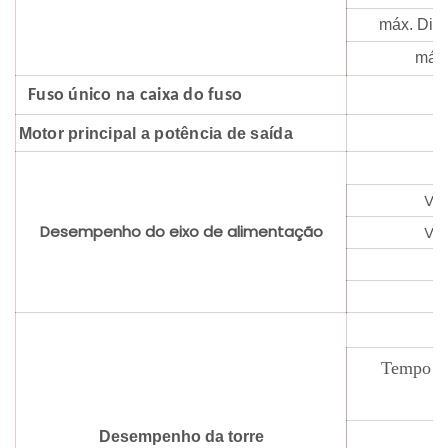
máx. Diâm
máx.
Fuso único na caixa do fuso
Motor principal a potência de saída
Vel
Desempenho do eixo de alimentação
Vel
Tempo de
e
Desempenho da torre