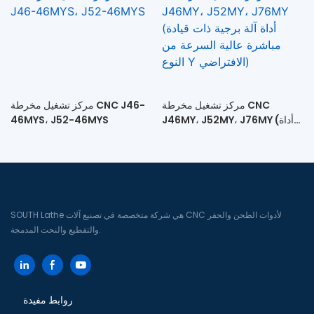
مباشرة + ذيل متحرك)
مركز تشغيل مخرطة CNC
مركز تشغيل مخرطة CNC J46-
J46MY، J52MY، J76MY (أداة
46MYS، J52-46MYS
آلة برجية ذات قيادة مباشرة عالية
السرعة من النوع Y الافتراضي)
SOUTH Lathe هي شركة متخصصة في تصنيع آلات CNC لأدوات الطحن والحفر
والتقطيع والنحت المدمجة.
روابط مفيدة