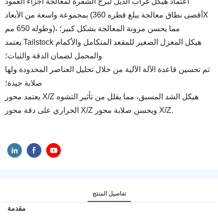
اعتماد هيكل غراب الذيل لبرج الشفرة لمعالجة أجزاء العمود
بمجموعة واسعة من الأبعاد (أقصى نطاق معالجة يبلغ قطره 360X
وطوله 650 مم)، مما يحسن مرونة المعالجة بشكل كبير؛
يعتمد Tailstock هيكل المغزل الصغير للمقعد المتكامل والأكمام
والمحمل لضمان الدقة والثبات؛
تم تحسين قاعدة الآلة الآلية من خلال تحليل العناصر المحدودة ولها
صلابة جيدة؛
يعتمد محور X/Z هيكل الشد المسبق، مما يقلل من تأثير التشوه
الحراري على دقة محور X/Z ويحسن صلابة محور X/Z.
تفاصيل المنتج
مقدمة