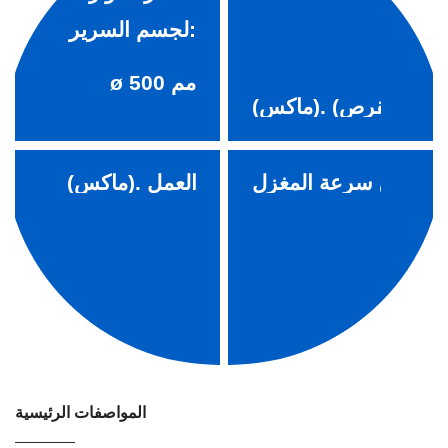
لجسم السرير:
مم
500
ø
(ماكس).
مم
450
ø
نطاق سرعة المغزل:
طول قطعة العمل:
(ماكس).
40-4000r/دقيقة
مم320
المواصفات الرئيسية