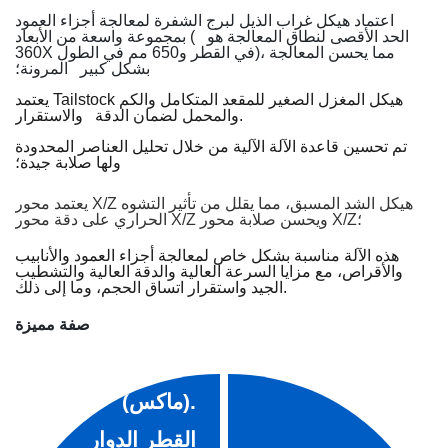
اعتماد هيكل غراب الذيل لبرج الشفرة لمعالجة أجزاء العمود
الحد الأقصى لنطاق المعالجة هو
بمجموعة واسعة من الأبعاد (
360X في القطر و650 مم في الطول)، مما يحسن المعالجة
بشكل كبير
المرونة؛
يعتمد Tailstock هيكل المغزل الصغير للمقعد المتكامل والكم
والاستقرار.
والمحمل لضمان الدقة
تم تحسين قاعدة الآلة الآلية من خلال تحليل العناصر المحدودة
ولها صلابة جيدة؛
يعتمد محور X/Z هيكل الشد المسبق، مما يقلل من تأثير التشوه
الحراري على دقة محور X/Z ويحسن صلابة محور X/Z؛
هذه الآلة مناسبة بشكل خاص لمعالجة أجزاء العمود والأنابيب
والأقراص، مع مزايا السرعة العالية والدقة العالية والتشطيب
الجيد واستقرار اتساق الحجم، وما إلى ذلك.
صفة مميزة
(ماكس).
القطر الدوار