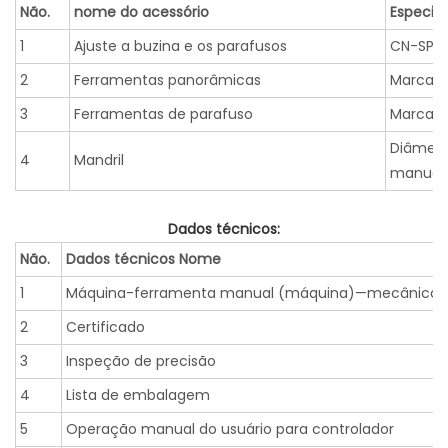
Não.
nome do acessório
Especif
1
Ajuste a buzina e os parafusos
CN-SP7
2
Ferramentas panorâmicas
Marca c
3
Ferramentas de parafuso
Marca c
Diâmetr
4
Mandril
manual
Dados técnicos:
Não.
Dados técnicos Nome
1
Máquina-ferramenta manual (máquina)—mecânico e 
2
Certificado
3
Inspeção de precisão
4
Lista de embalagem
5
Operação manual do usuário para controlador