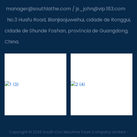
manager@southlathe.com
/
js_john@vip.163.com
No.3 Huafu Road, Bianjiaojuweihui, cidade de Ronggui,
cidade de Shunde Foshan, província de Guangdong,
China.
Copyright © 2026 South Cnc Machine Tools Company Limited -