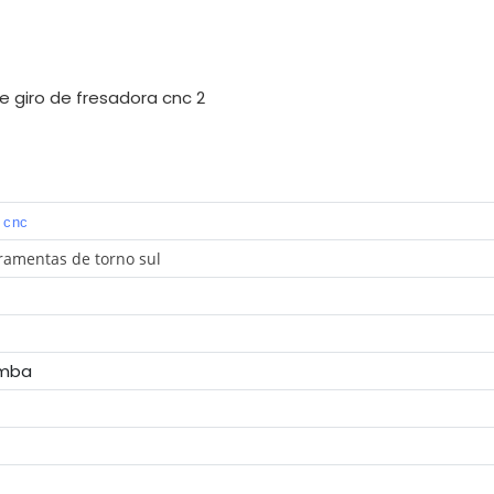
a cnc
amentas de torno sul
omba