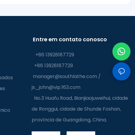
Entre em contato conosco
+86 13928187729
+86 13928187729
manager@southlathe.com
/
sados
js_john@vip.163.com
ves
No.3 Huafu Road, Bianjiaojuweihui, cidade
de Ronggui, cidade de Shunde Foshan,
nico
província de Guangdong, China.