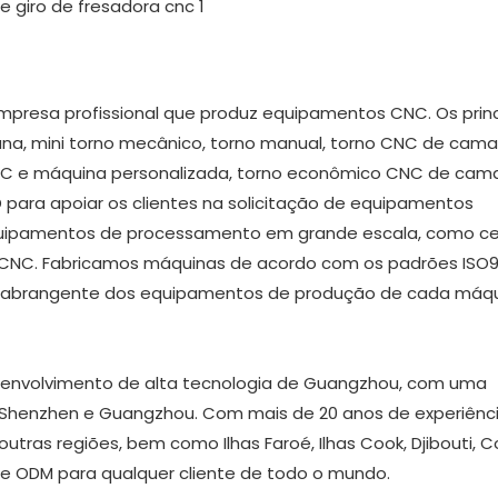
presa profissional que produz equipamentos CNC. Os princ
na, mini torno mecânico, torno manual, torno CNC de cama
CNC e máquina personalizada, torno econômico CNC de cam
D para apoiar os clientes na solicitação de equipamentos
uipamentos de processamento em grande escala, como ce
ia CNC. Fabricamos máquinas de acordo com os padrões ISO9
ão abrangente dos equipamentos de produção de cada máq
esenvolvimento de alta tecnologia de Guangzhou, com uma
de Shenzhen e Guangzhou. Com mais de 20 anos de experiênc
utras regiões, bem como Ilhas Faroé, Ilhas Cook, Djibouti, 
 e ODM para qualquer cliente de todo o mundo.