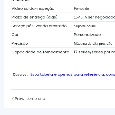
Vídeo saída-inspeção
Fornecido
Prazo de entrega (dias)
A ser negociad
15-45(
Serviço pós-venda prestado
Suporte online
Cor
Personalizado
Precisão
Máquina de alta precisão
Capacidade de fornecimento
17 séries/séries po
Esta tabela é apenas para referência, con
Observe
:
Prev.
torno cnc