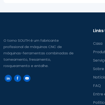
Links
O torno SOUTH é um fabricante
Casa
profissional de máquinas CNC de
Produ
máquinas-ferramentas combinadas de
torneamento, fresamento,
Serviç
rosqueamento e entalhe.
Sobre
Notíci
FAQ
Entre
Políti