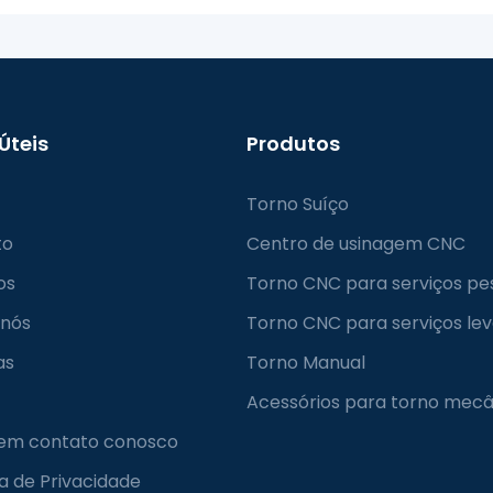
 Úteis
Produtos
Torno Suíço
to
Centro de usinagem CNC
os
Torno CNC para serviços pe
 nós
Torno CNC para serviços le
as
Torno Manual
Acessórios para torno mecâ
 em contato conosco
ca de Privacidade