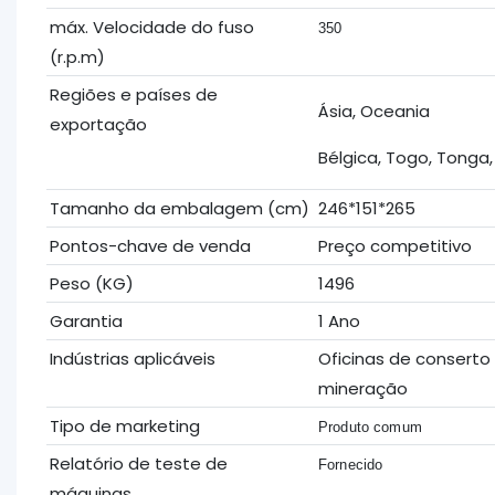
máx. Velocidade do fuso
350
(r.p.m)
Regiões e países de
Ásia, Oceania
exportação
Bélgica, Togo, Tonga,
Tamanho da embalagem (cm)
246*151*265
Pontos-chave de venda
Preço competitivo
Peso (KG)
1496
Garantia
1 Ano
Indústrias aplicáveis
Oficinas de conserto
mineração
Tipo de marketing
Produto comum
Relatório de teste de
Fornecido
máquinas