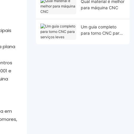
Qual material é melhor
para máquina CNC
Um guia completo
ipais
para torno CNC para
serviços leves
a plana
ntros
001 e
uina
ia em
Comores,