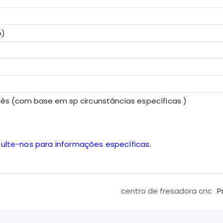
o)
r mês (com base em sp
circunstâncias específicas
)
sulte-nos para informações específicas.
centro de fresadora cnc
P