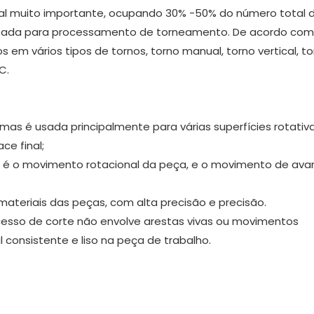
l muito importante, ocupando 30% -50% do número total 
sada para processamento de torneamento. De acordo com
s em vários tipos de tornos, torno manual, torno vertical, t
C.
mas é usada principalmente para várias superfícies rotativ
ce final;
 é o movimento rotacional da peça, e o movimento de ava
materiais das peças, com alta precisão e precisão.
rocesso de corte não envolve arestas vivas ou movimentos
 consistente e liso na peça de trabalho.