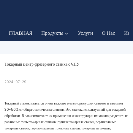
ГЛАВНАЯ
Продукты
Услуги
О Нас
Инф
Токарный центр фрезерного станка с ЧПУ
2024-07-29
Токарный станок является очень важным металлорежущим станком и занимает
30-50% от общего количества станков. Это станок, используемый для токарной
обработки. В зависимости от их применения и конструкции их можно разделить на
различные типы токарных станков: ручные токарные станки, вертикальные
токарные станки, горизонтальные токарные станки, токарные автоматы,