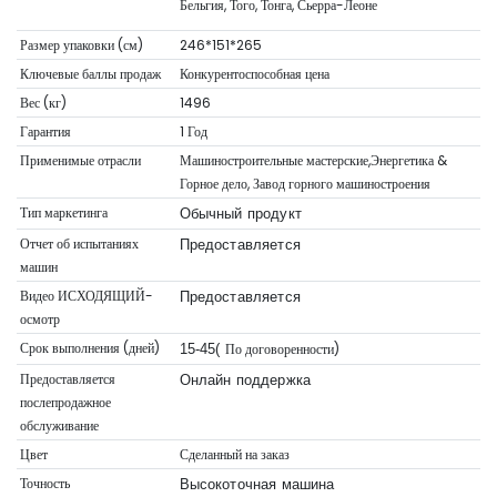
Бельгия, Того, Тонга, Сьерра-Леоне
Размер упаковки (см)
246*151*265
Ключевые баллы продаж
Конкурентоспособная цена
Вес (кг)
1496
Гарантия
1 Год
Применимые отрасли
Машиностроительные мастерские,Энергетика &
Горное дело, Завод горного машиностроения
Тип маркетинга
Обычный продукт
Отчет об испытаниях
Предоставляется
машин
Видео ИСХОДЯЩИЙ-
Предоставляется
осмотр
Срок выполнения (дней)
По договоренности)
15-45(
Предоставляется
Онлайн поддержка
послепродажное
обслуживание
Цвет
Сделанный на заказ
Точность
Высокоточная машина