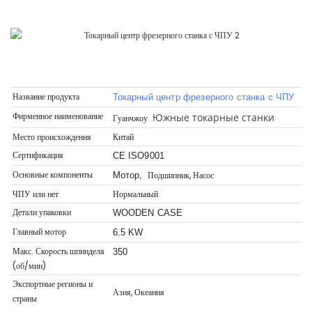
Название продукта
Токарный центр фрезерного станка с ЧПУ
Фирменное наименование
Южные токарные станки
Гуанчжоу
Место происхождения
Китай
Сертификация
CE ISO9001
Основные компоненты
Подшипник, Насос
Мотор,
ЧПУ или нет
Нормальный
Детали упаковки
WOODEN CASE
Главный мотор
6.5 KW
Макс. Скорость шпинделя
350
(об/мин)
Экспортные регионы и
Азия, Океания
страны