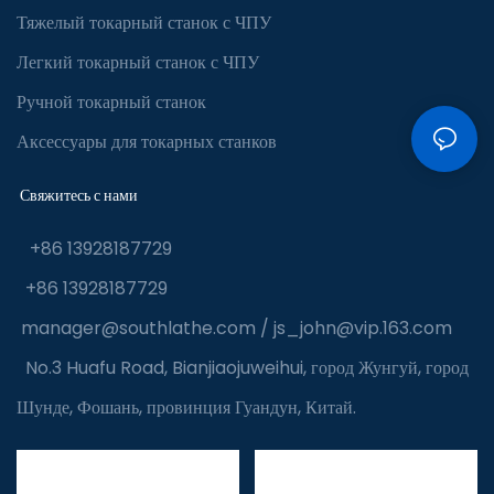
Тяжелый токарный станок с ЧПУ
Легкий токарный станок с ЧПУ
Ручной токарный станок
Аксессуары для токарных станков
Свяжитесь с нами
+86 13928187729
+86 13928187729
manager@southlathe.com
/
js_john@vip.163.com
No.3 Huafu Road, Bianjiaojuweihui, город Жунгуй, город
Шунде, Фошань, провинция Гуандун, Китай.