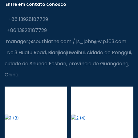
Entre em contato conosco
+86 13928187729
+86 13928187729
manager@southlathe.com
/
js_john@vip.163.com
No.3 Huafu Road, Bianjiaojuweihui, cidade de Ronggui,
cidade de Shunde Foshan, província de Guangdong,
China.