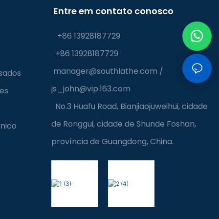
Entre em contato conosco
+86 13928187729
+86 13928187729
manager@southlathe.com
/
sados
js_john@vip.163.com
ves
No.3 Huafu Road, Bianjiaojuweihui, cidade
de Ronggui, cidade de Shunde Foshan,
nico
província de Guangdong, China.