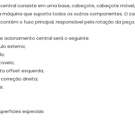
central consiste em uma base, cabeçote, cabeçote móvel,
da máquina que suporta todos os outros componentes. O c
ontém o fuso principal, responsável pela rotação da peça.
 acionamento central será o seguinte:
ulo externo;
lo;
tovelo;
ta offset esquerda;
correção direita;
e;
perfícies especiais