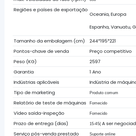
Regiões e países de exportação
Oceania, Europa
Espanha, Vanuatu, Ge
Tamanho da embalagem (cm)
244*195*221
Pontos-chave de venda
Preço competitivo
Peso (KG)
2597
Garantia
1 Ano
Indústrias aplicáveis
Indústria de máquin
Tipo de marketing
Produto comum
Relatório de teste de máquinas
Fornecido
Vídeo saída-inspeção
Fornecido
Prazo de entrega (dias)
A ser negocia
15-45(
Serviço pós-venda prestado
Suporte online