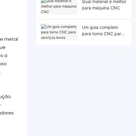
Qual material é melhor
para máquina CNC
Um guia completo
para torno CNC para
de metal
serviços leves
que
os a
sso
.
ução.
o
adores