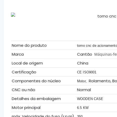
Nome do produto
torno cnc de acionamento
Marca
Cantão
Máquinas-fer
Local de origem
China
Certificação
CE ISO9001
Componentes do núcleo
Rolamento, B
Motor,
CNC ou não
Normal
Detalhes da embalagem
WOODEN CASE
Motor principal
6.5 KW
máx. Velocidade do fuso (r.p.m)
350