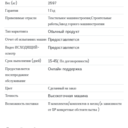
Вес (кг)
2597
Гарантия
1 Год
Применимые отрасли
Текстильное машиностроение,Строительные
работы,Завод горного машиностроения
Тип маркетинга
Обычный продукт
Отчет об испытаниях машин
Предоставляется
Видео ИСХОДЯЩИЙ-
Предоставляется
осмотр
Срок выполнения (дней)
По договоренности)
15-45(
Предоставляется
Онлайн поддержка
послепродажное
обслуживание
Цвет
Сделанный на заказ
Точность
Высокоточная машина
Возможность поставки
11 комплектов/комплектов в месяц (в зависимости
от SP
конкретные обстоятельства
)