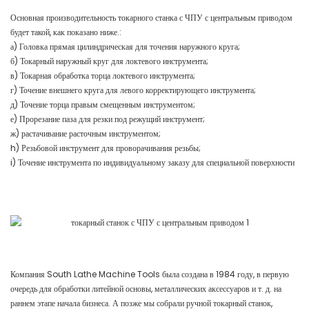
Основная производительность токарного станка с ЧПУ с центральным приводом
будет такой, как показано ниже.:
а) Головка прямая цилиндрическая для точения наружного круга;
б) Токарный наружный круг для локтевого инструмента;
в) Токарная обработка торца локтевого инструмента;
г) Точение внешнего круга для левого корректирующего инструмента;
д) Точение торца правым смещенным инструментом;
е) Прорезание паза для резки под режущий инструмент;
ж) растачивание расточным инструментом;
h) Резьбовой инструмент для проворачивания резьбы;
i) Точение инструмента по индивидуальному заказу для специальной поверхности
Компания South Lathe Machine Tools была создана в 1984 году, в первую
очередь для обработки литейной основы, металлических аксессуаров и т. д. на
раннем этапе начала бизнеса. А позже мы собрали ручной токарный станок,