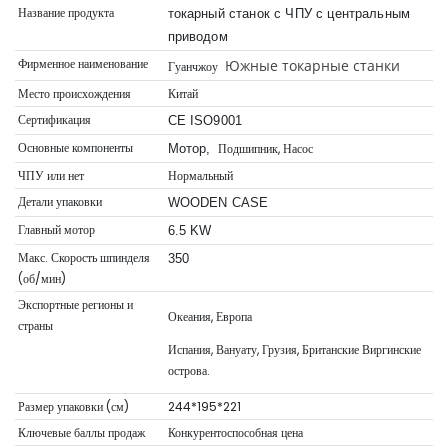
Название продукта
токарный станок с ЧПУ с центральным
приводом
Фирменное наименование
Южные токарные станки
Гуанчжоу
Место происхождения
Китай
Сертификация
CE ISO9001
Основные компоненты
Подшипник, Насос
Мотор,
ЧПУ или нет
Нормальный
Детали упаковки
WOODEN CASE
Главный мотор
6.5 KW
Макс. Скорость шпинделя
350
(об/мин)
Экспортные регионы и
Океания, Европа
страны
Испания, Вануату, Грузия, Британские Виргинские
острова.
Размер упаковки (см)
244*195*221
Ключевые баллы продаж
Конкурентоспособная цена