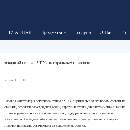
ГЛАВНАЯ
Продукты
Услуги
О Нас
Инф
токарный станок с ЧПУ с центральным приводом
2024-06-30
Базовая конструкция токарного станка с ЧПУ с центральным приводом состоит из
станины, передней бабки, задней бабки, каретки и стойки для инструмента. Станина
— это горизонтальное основание машины, поддерживающее все остальные
компоненты. Передняя бабка расположена на одном конце станины и содержит
главный шпиндель, отвечающий за вращение заготовки.