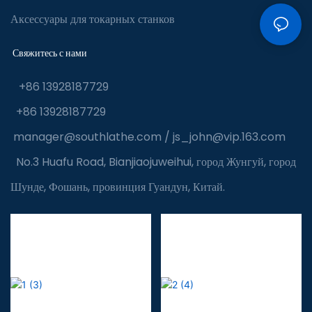
Аксессуары для токарных станков
Свяжитесь с нами
+86 13928187729
+86 13928187729
manager@southlathe.com
/
js_john@vip.163.com
No.3 Huafu Road, Bianjiaojuweihui, город Жунгуй, город
Шунде, Фошань, провинция Гуандун, Китай.