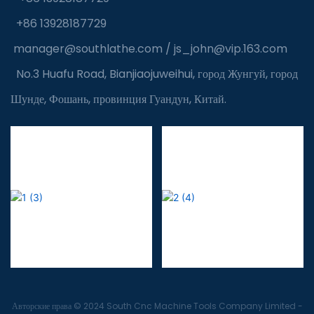
+86 13928187729
manager@southlathe.com
/
js_john@vip.163.com
No.3 Huafu Road, Bianjiaojuweihui, город Жунгуй, город
Шунде, Фошань, провинция Гуандун, Китай.
Авторские права © 2024 South Cnc Machine Tools Company Limited -