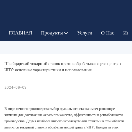
ГЛАВНАЯ
Продукты
Услуги
О Нас
Инф
Швейцарский токарный станок против обрабатывающего центра с 
ЧПУ: основные характеристики и использование
2024-09-03
В мире точного производства выбор правильного станка имеет решающее
значение для достижения желаемого качества, эффективности и рентабельности
производства. Двумя наиболее широко используемыми станками в этой области
являются токарный станок и обрабатывающий центр с ЧПУ. Каждая из этих