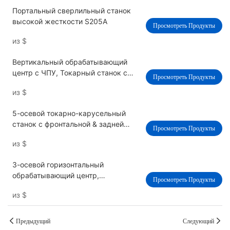
Портальный сверлильный станок
высокой жесткости S205A
Просмотреть Продукты
из
$
Вертикальный обрабатывающий
центр с ЧПУ, Токарный станок с
Просмотреть Продукты
ЧПУ задней бабки CK52T-600
из
$
5-осевой токарно-карусельный
станок с фронтальной & задней
Просмотреть Продукты
одновременной обработкой B0205-
из
$
III
3-осевой горизонтальный
обрабатывающий центр,
Просмотреть Продукты
высокоточный токарный центр с
из
$
ЧПУ 6/8 дюйма
Предыдущий
Следующий