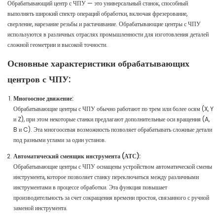
Обрабатывающий центр с ЧПУ — это универсальный станок, способный
выполнять широкий спектр операций обработки, включая фрезерование,
сверление, нарезание резьбы и растачивание. Обрабатывающие центры с ЧПУ
используются в различных отраслях промышленности для изготовления деталей
сложной геометрии и высокой точности.
Основные характеристики обрабатывающих
центров с ЧПУ:
Многоосное движение:
Обрабатывающие центры с ЧПУ обычно работают по трем или более осям (X, Y
и Z), при этом некоторые станки предлагают дополнительные оси вращения (A,
B и C). Эта многоосевая возможность позволяет обрабатывать сложные детали
под разными углами за один установ.
Автоматический сменщик инструмента (АТС):
Обрабатывающие центры с ЧПУ оснащены устройством автоматической смены
инструмента, которое позволяет станку переключаться между различными
инструментами в процессе обработки. Эта функция повышает
производительность за счет сокращения времени простоя, связанного с ручной
заменой инструмента.