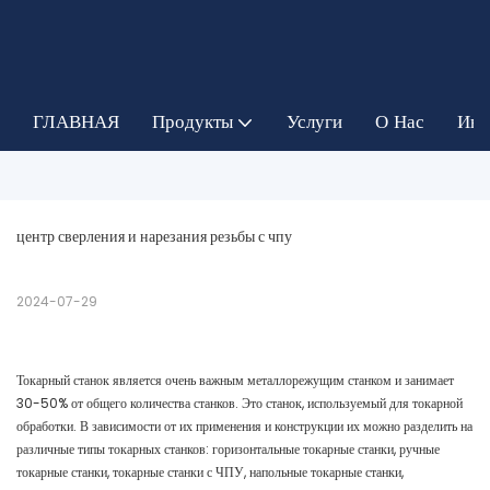
ГЛАВНАЯ
Продукты
Услуги
О Нас
Инф
центр сверления и нарезания резьбы с чпу
2024-07-29
Токарный станок является очень важным металлорежущим станком и занимает
30-50% от общего количества станков. Это станок, используемый для токарной
обработки. В зависимости от их применения и конструкции их можно разделить на
различные типы токарных станков: горизонтальные токарные станки, ручные
токарные станки, токарные станки с ЧПУ, напольные токарные станки,