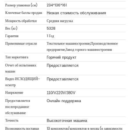
Размер упаковки (см)
234*136*161
Ключевые баллы продаж
Низкая стоимость обслуживания
Мощность обработки
Средняя нагрузка
Вес (кг)
5328
Гарантия
1 Год
Применимые отрасли
Текстильное машиностроение,Производственное
предприятие,Завод горного машиностроения
Тип маркетинга
Горячий продукт
Отчет об испытаниях
Предоставляется
машин
Видео ИСХОДЯЩИЙ-
Предоставляется
осмотр
Напряжение
110/V220V/380V
Предоставляется
Онлайн поддержка
послепродажное
обслуживание
Точность
Высокоточная машина
Возможность поставки
13 комплектов/комплектов в месяц (в зависимости