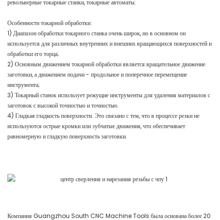
револьверные токарные станки, токарные автоматы.
Особенности токарной обработки:
1) Диапазон обработки токарного станка очень широк, но в основном он
используется для различных внутренних и внешних вращающихся поверхностей и
обработки его торца;
2) Основным движением токарной обработки является вращательное движение
заготовки, а движением подачи - продольное и поперечное перемещение
инструмента;
3) Токарный станок использует режущие инструменты для удаления материалов с
заготовок с высокой точностью и точностью.
4) Гладкая гладкость поверхности. Это связано с тем, что в процессе резки не
используются острые кромки или зубчатые движения, что обеспечивает
равномерную и гладкую поверхность заготовки.
Компания Guangzhou South CNC Machine Tools была основана более 20