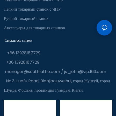
Легкий токарный станок с ЧПУ
Ручной токарный станок
Аксессуары для токарных станков
Свяжитесь с нами
+86 13928187729
+86 13928187729
manager@southlathe.com
/
js_john@vip.163.com
No.3 Huafu Road, Bianjiaojuweihui, город Жунгуй, город
Шунде, Фошань, провинция Гуандун, Китай.