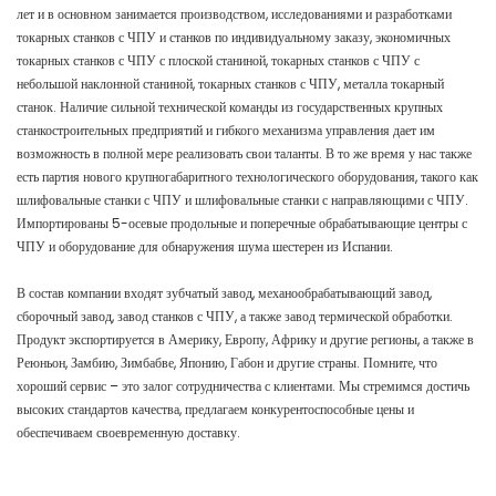
лет и в основном занимается производством, исследованиями и разработками
токарных станков с ЧПУ и станков по индивидуальному заказу, экономичных
токарных станков с ЧПУ с плоской станиной, токарных станков с ЧПУ с
небольшой наклонной станиной, токарных станков с ЧПУ, металла токарный
станок. Наличие сильной технической команды из государственных крупных
станкостроительных предприятий и гибкого механизма управления дает им
возможность в полной мере реализовать свои таланты. В то же время у нас также
есть партия нового крупногабаритного технологического оборудования, такого как
шлифовальные станки с ЧПУ и шлифовальные станки с направляющими с ЧПУ.
Импортированы 5-осевые продольные и поперечные обрабатывающие центры с
ЧПУ и оборудование для обнаружения шума шестерен из Испании.
В состав компании входят зубчатый завод, механообрабатывающий завод,
сборочный завод, завод станков с ЧПУ, а также завод термической обработки.
Продукт экспортируется в Америку, Европу, Африку и другие регионы, а также в
Реюньон, Замбию, Зимбабве, Японию, Габон и другие страны. Помните, что
хороший сервис – это залог сотрудничества с клиентами. Мы стремимся достичь
высоких стандартов качества, предлагаем конкурентоспособные цены и
обеспечиваем своевременную доставку.