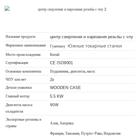
Название продукта
центр сверления и нарезания резьбы с чпу
Фирменное наименование
Южные токарные станки
Гуанчжоу
Место происхождения
Китай
Сертификация
CE ISO9001
Основные компоненты
Подшипник, двигатель, насос
ЧПУ или нет
Да
Детали упаковки
WOODEN CASE
Главный мотор
5.5 KW
Двигатель насоса
90W
охладителя
Экспортные регионы и
Азия, Америка
страны
Франция, Танзания, Пуэрто-Рико, Индонезия