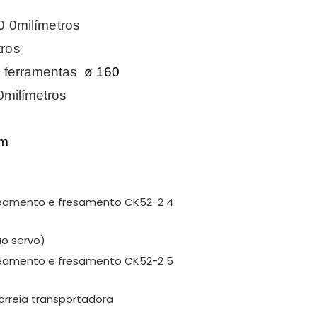
0
0milímetros
tros
 ferramentas
ø
160
milímetros
pm
o servo)
rreia transportadora