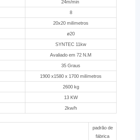
24m/min
8
20x20 milímetros
ø20
SYNTEC 11kw
Avaliado em 72 N.M
35 Graus
1900 x1580 x 1700 milímetros
2600 kg
13 KW
2kw/h
padrão de
fábrica