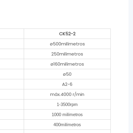
CK52-2
ø500milímetros
250milímetros
ø160milímetros
ø50
A2-6
máx.4000 r/min
1-3500rpm
1000 milímetros
400milímetros