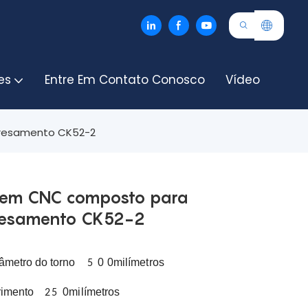
es
Entre Em Contato Conosco
Vídeo
fresamento CK52-2
gem CNC composto para
resamento CK52-2
âmetro do torno
0
0milímetros
5
rimento
0milímetros
25