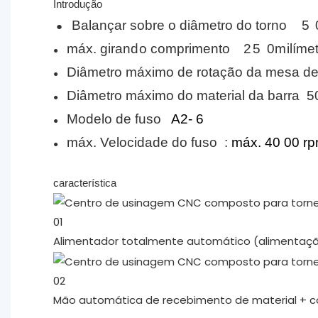
Introdução
Balançar sobre o diâmetro do torno
5
●
máx.
girando
comprimento
25
0milíme
●
Diâmetro máximo de rotação da mesa de
●
Diâmetro máximo do material da barra
50
●
Modelo de fuso
A2-
6
●
máx.
Velocidade do fuso
:
máx.
40
00
r
●
característica
01
Alimentador totalmente automático (alimentaçã
02
Mão automática de recebimento de material + co