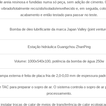
de areia resinosa e fundidas numa só peça, sem adição de cimento.
 vibrado/totalmente recozido/isolado/envelhecido e, em seguida, co
acabamento e então testado para passar no teste.
Bomba de óleo lubrificante da marca Japan Valley (joint ventur
Estação hidráulica Guangzhou ZhanPing
Volume: 1000x540x100, potência da bomba de água 250w
ampa externa é feita de placa fria de 2,0-0,03 mm de espessura padr
ir TAC para preparar o sopro de ar. O sistema controla o sopro de ar 
processamento.
instalar trocas de calor de meios de transferência de calor ecologica