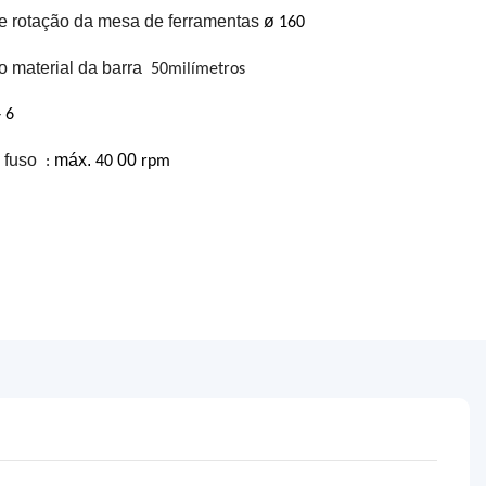
 rotação da mesa de ferramentas
ø
160
 material da barra
50milímetros
-
6
 fuso
máx.
00
:
40
rpm