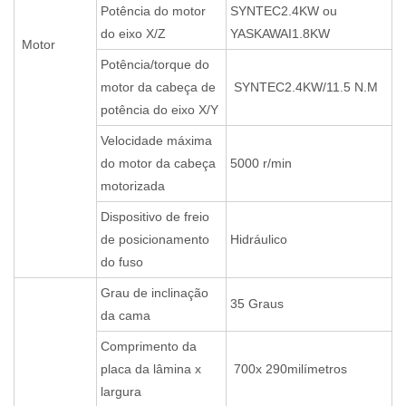
Potência do motor
SYNTEC2.4KW ou
do eixo X/Z
YASKAWAI1.8KW
Motor
Potência/torque do
motor da cabeça de
SYNTEC2.4KW/11.5 N.M
potência do eixo X/Y
Velocidade máxima
do motor da cabeça
5000 r/min
motorizada
Dispositivo de freio
de posicionamento
Hidráulico
do fuso
Grau de inclinação
35 Graus
da cama
Comprimento da
placa da lâmina x
700x 290milímetros
largura