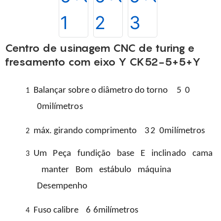
Centro de usinagem CNC de turing e
fresamento com eixo Y CK52-5+5+Y
Balançar sobre o diâmetro do torno
5
0
1
0milímetros
máx.
girando
comprimento
32
0milímetros
2
Um
Peça
fundição
base
E
inclinado
cama
3
manter
Bom
estábulo
máquina
Desempenho
Fuso
calibre
6
6milímetros
4