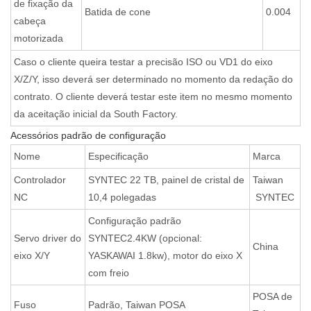
de fixação da
Batida de cone
0.004
cabeça
motorizada
Caso o cliente queira testar a precisão ISO ou VD1 do eixo
X/Z/Y, isso deverá ser determinado no momento da redação do
contrato. O cliente deverá testar este item no mesmo momento
da aceitação inicial da South Factory.
Acessórios padrão de configuração
Nome
Especificação
Marca
Controlador
SYNTEC 22 TB, painel de cristal de
Taiwan
NC
10,4 polegadas
SYNTEC
Configuração padrão
Servo driver do
SYNTEC2.4KW (opcional:
China
eixo X/Y
YASKAWAI 1.8kw), motor do eixo X
com freio
POSA de
Fuso
Padrão, Taiwan POSA