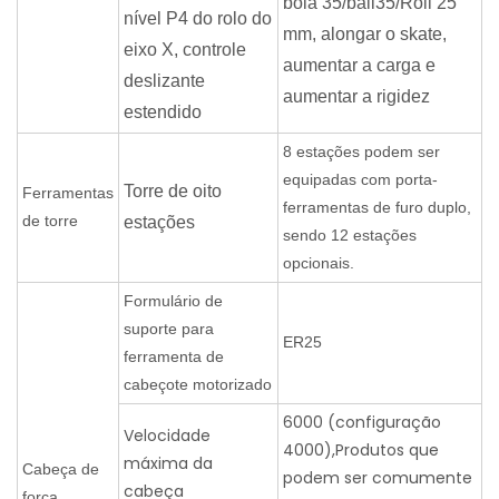
bola 35/ball35/Roll 25
nível P4 do rolo do
mm, alongar o skate,
eixo X, controle
aumentar a carga e
deslizante
aumentar a rigidez
estendido
8 estações podem ser
equipadas com porta-
Torre de oito
Ferramentas
ferramentas de furo duplo,
de torre
estações
sendo 12 estações
opcionais.
Formulário de
suporte para
ER25
ferramenta de
cabeçote motorizado
6000 (configuração
Velocidade
4000),Produtos que
máxima da
Cabeça de
podem ser comumente
cabeça
força