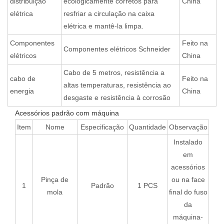
distribuição
ecologicamente corretos para
China
elétrica
resfriar a circulação na caixa
elétrica e mantê-la limpa.
Componentes
Feito na
Componentes elétricos Schneider
elétricos
China
Cabo de 5 metros, resistência a
cabo de
Feito na
altas temperaturas, resistência ao
energia
China
desgaste e resistência à corrosão
Acessórios padrão com máquina
Item
Nome
Especificação
Quantidade
Observação
Instalado
em
acessórios
Pinça de
ou na face
1
Padrão
1 PCS
mola
final do fuso
da
máquina-