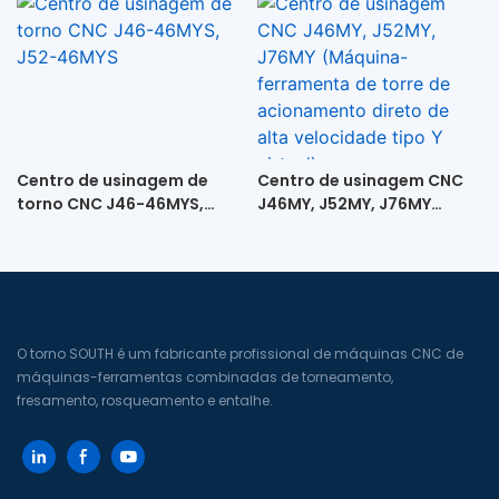
(Torno-ferramenta de alta
velocidade com
acionamento direto e
contraponto)
Centro de usinagem de
Centro de usinagem CNC
torno CNC J46-46MYS,
J46MY, J52MY, J76MY
J52-46MYS
(Máquina-ferramenta de
torre de acionamento
direto de alta velocidade
tipo Y virtual)
O torno SOUTH é um fabricante profissional de máquinas CNC de
máquinas-ferramentas combinadas de torneamento,
fresamento, rosqueamento e entalhe.