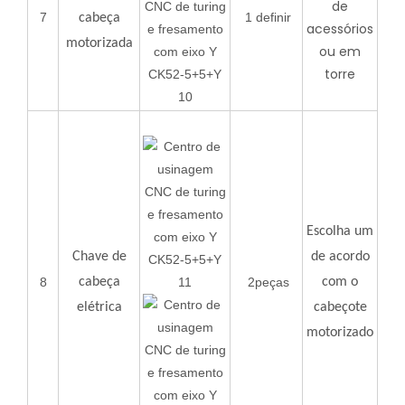
de
7
1 definir
cabeça
acessórios
motorizada
ou em
torre
Escolha um
Chave de
de acordo
8
cabeça
2peças
com o
elétrica
cabeçote
motorizado