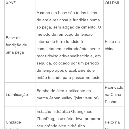
X/Y/Z
OU PMI
A cama e a base são todas feitas
de areia resinosa e fundidas numa
só peça, sem adição de cimento. O
método de remoção de tensão
Base de
interna do ferro fundido é
Feito na
fundição de
completamente vibrado/totalmente
china
uma peça
recozido/isolado/envelhecido e, em
seguida, colocado por um período
de tempo após o acabamento e
então testado para passar no teste.
Fabricado
Bomba de óleo lubrificante da
Lubrificação
na China
marca Japan Valley (joint venture)
Foshan
Estação hidráulica Guangzhou
ZhanPing, o usuário deve preparar
Unidade
Feito na
seu próprio óleo hidráulico