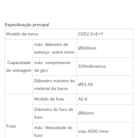
Especificação principal
Modelo de torno
CK52-5+5+Y
máx. diâmetro de
Ø500mm
balanço. sobre torno
Capacidade
máx. comprimento
320milímetros
de usinagem
de giro
Diâmetro máximo do
Ø51-55
material da barra
Modelo de fuso
A2-6
Diâmetro do furo do
Ø66mm
fuso
Fuso
máx. Velocidade do
máx.4200 r/min
fuso