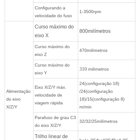
Configurando a
1-3500rpm
velocidade do fuso
Curso máximo do
800milímetros
eixo X
Curso máximo do
470milímetros
eixo Z
Curso máximo do
310
milímetros
eixo Y
24(configuração 18)
Eixo X/Z/Y máx.
Alimentação
/24(configuração
velocidade de
do eixo
18)/15(configuração 8)
viagem rápida
X/Z/Y
m/min
Parafuso de grau C3
32/32/25milímetros
do eixo X/Z/Y
Trilho linear de