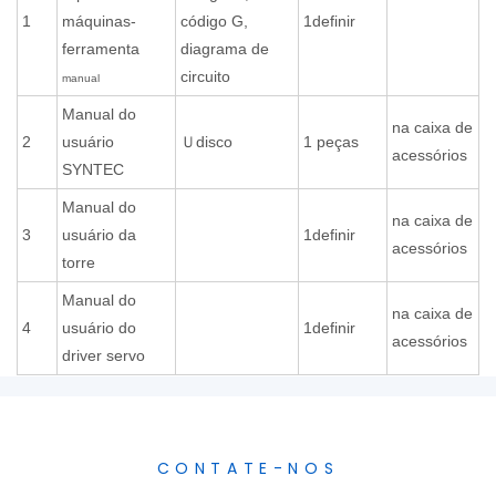
1
máquinas-
código G,
1definir
ferramenta
diagrama de
circuito
manual
Manual do
na caixa de
2
usuário
Ｕdisco
1 peças
acessórios
SYNTEC
Manual do
na caixa de
3
usuário da
1definir
acessórios
torre
Manual do
na caixa de
4
usuário do
1definir
acessórios
driver servo
CONTATE-NOS