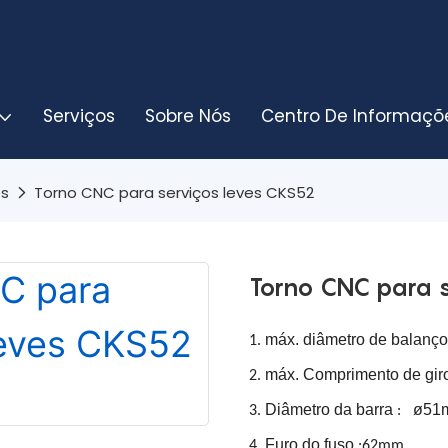
Serviços
Sobre Nós
Centro De Informaçõ
es
Torno CNC para serviços leves CKS52
Torno CNC para s
máx. diâmetro de balanç
1.
máx. Comprimento de gi
2.
Diâmetro da barra
ø51mi
3.
:
Furo do fuso
4.
:62mm