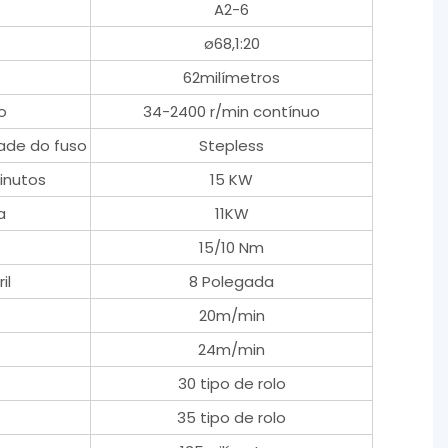
A2-6
ø68,1:20
62milímetros
o
34-2400 r/min contínuo
ade do fuso
Stepless
inutos
15 KW
a
11KW
15/10 Nm
il
8 Polegada
20m/min
24m/min
30 tipo de rolo
35 tipo de rolo