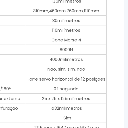
135milímetros
310mm,460mm,760mm,1110mm
80milímetros
110milímetros
Cone Morse 4
8000N
4000milímetros
Não, sim, sim, não
Torre servo horizontal de 12 posições
/180°
0.1 segundo
ar externa
25 x 25 x 125milímetros
rfuração
ø32milímetros
Sim
2715 mm x 1647 mm x 1677 mm