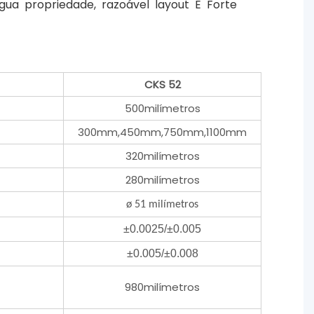
água propriedade, razoável layout E Forte
CKS 52
500milímetros
300mm,450mm,750mm,1100mm
320milímetros
280milímetros
ø
51
milímetros
±0.0025/±0.005
±0.005/±0.008
980milímetros