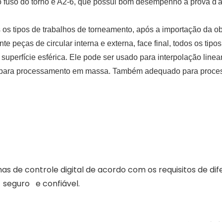
 fuso do torno é A2-6, que possui bom desempenho à prova d'ág
os os tipos de trabalhos de torneamento, após a importação da o
 peças de circular interna e externa, face final, todos os tipos
superfície esférica. Ele pode ser usado para interpolação linear
o para processamento em massa. Também adequado para proce
as de controle digital de acordo com os requisitos de di
seguro
e confiável.