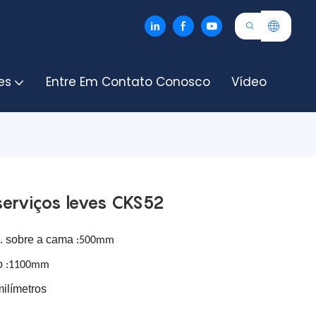
es
Entre Em Contato Conosco
Vídeo
erviços leves CKS52
o. sobre a cama
:500mm
ro
:1100mm
límetros