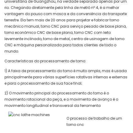
universitária de Guangzhou, na verdade separada apenas por um
rio. Chegando diretamente pela linha de metrô nº 4, é a melhor
vantagem do pouso com mosca e da conveniência do transporte
terrestre. Ela tem mais de 20 anos para projetar e fabricar torno
mecânico manual, torno CNC para serviço pesado de base plana,
torno econômico CNC de base plana, torno CNC com leito
levemente inclinado, torno de metal, centro de usinagem de torno
CNC e máquina personalizada para todos clientes de todo o
mundo.
Características do processamento de torno:
1) A faixa de processamento do torno é muito ampla, mas é usada
principalmente para várias superfícies rotativas internas e externas
e para o processamento de sua face final;
2) O movimento principal do processamento do torno é o
movimento rotacional da peça, e o movimento de avanço é o
movimento longitudinal e transversal da ferramenta
O processo de trabalho de um
torno cnc