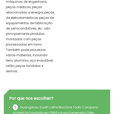
máquinas de engenharia,
peças médicas, peças
relacionadas a energia, peças
de eletrodomésticos, peças de
equipamentos de fabricação
de semicondutores, etc. são
principalmente produtos
montados com peças
processadas em torno.
Também pode processar
vários materiais, incluindo
ferro, alumínio, aço inoxidável,
latão, peças fundidas e
resinas.
Por que nos escolher?
1
Guangzhou South Lathe Machine Tools Company
Limited foi fundada em 1984 e é um fornecedor líder