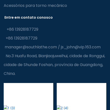
Acessórios para torno mecânico
Entre em contato conosco
+86 13928187729
+86 13928187729
manager@southlathe.com
/
js_john@vip.163.com
No.3 Huafu Road, Bianjiaojuweihui, cidade de Ronggui,
cidade de Shunde Foshan, província de Guangdong,
China.