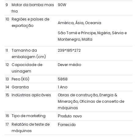
9
Motor da bomba mais
90W
fria
10
Regiões e países de
América, Ásia, Oceania
exportação
São Tomé e Príncipe, Nigéria, Sérvia e
Montenegro, Malta
11
Tamanho da
239*185*272
embalagem (cm)
12
Capacidade de
Dever médio
usinagem
13
Peso (KG)
5868
14
Garantia
1 Ano
15
Indústrias aplicáveis
Obras de construção, Energia &
Mineração, Oficinas de conserto de
máquinas
16
Tipo de marketing
Produto novo
17
Relatório de teste de
Fornecido
máquinas