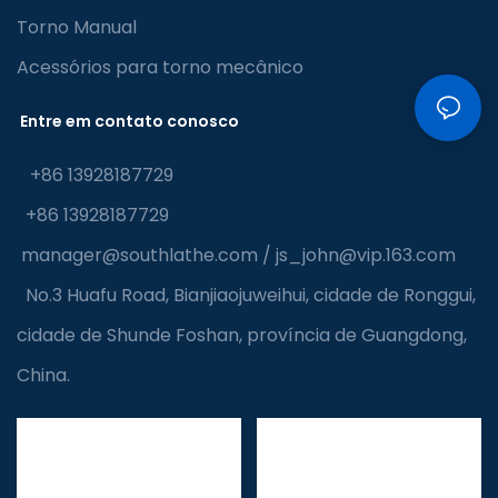
Torno Manual
Acessórios para torno mecânico
Entre em contato conosco
+86 13928187729
+86 13928187729
manager@southlathe.com
/
js_john@vip.163.com
No.3 Huafu Road, Bianjiaojuweihui, cidade de Ronggui,
cidade de Shunde Foshan, província de Guangdong,
China.