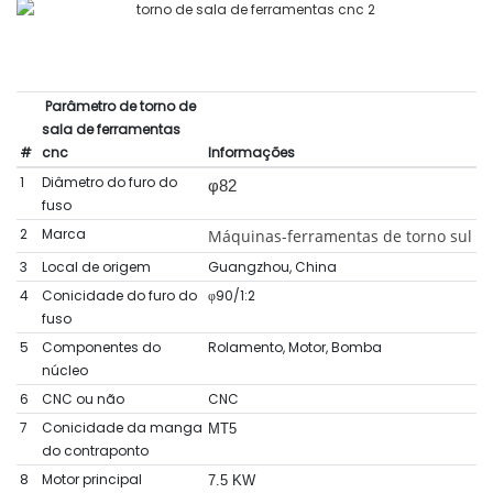
Parâmetro de torno de
sala de ferramentas
#
cnc
Informações
1
Diâmetro do furo do
φ82
fuso
2
Marca
Máquinas-ferramentas de torno sul
3
Local de origem
Guangzhou, China
4
Conicidade do furo do
φ90/1:2
fuso
5
Componentes do
Rolamento, Motor, Bomba
núcleo
6
CNC ou não
CNC
7
Conicidade da manga
MT5
do contraponto
8
Motor principal
7.5 KW