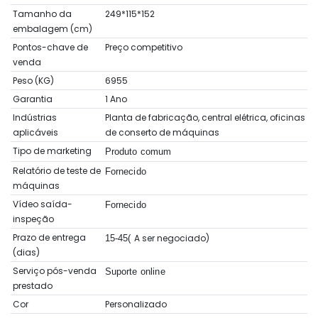
Tamanho da
249*115*152
embalagem (cm)
Pontos-chave de
Preço competitivo
venda
Peso (KG)
6955
Garantia
1 Ano
Indústrias
Planta de fabricação, central elétrica, oficinas
aplicáveis
de conserto de máquinas
Tipo de marketing
Produto comum
Relatório de teste de
Fornecido
máquinas
Vídeo saída-
Fornecido
inspeção
Prazo de entrega
A ser negociado)
15-45(
(dias)
Serviço pós-venda
Suporte online
prestado
Cor
Personalizado