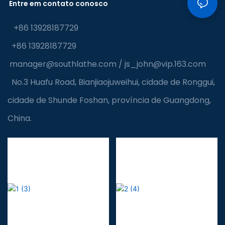
Entre em contato conosco
+86 13928187729
+86 13928187729
manager@southlathe.com
/
js_john@vip.163.com
No.3 Huafu Road, Bianjiaojuweihui, cidade de Ronggui,
cidade de Shunde Foshan, província de Guangdong,
China.