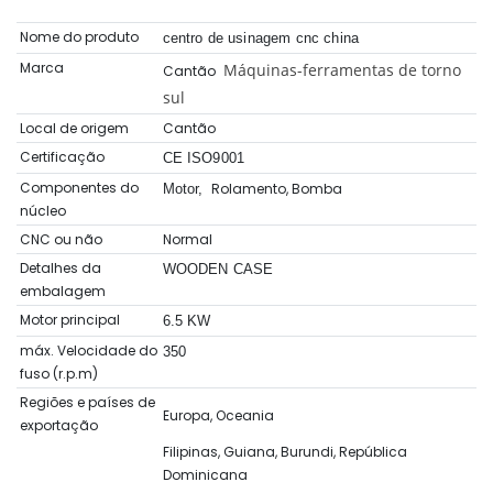
Nome do produto
centro de usinagem cnc china
Marca
Máquinas-ferramentas de torno
Cantão
sul
Local de origem
Cantão
Certificação
CE ISO9001
Componentes do
Rolamento, Bomba
Motor,
núcleo
CNC ou não
Normal
Detalhes da
WOODEN CASE
embalagem
Motor principal
6.5 KW
máx. Velocidade do
350
fuso (r.p.m)
Regiões e países de
Europa, Oceania
exportação
Filipinas, Guiana, Burundi, República
Dominicana