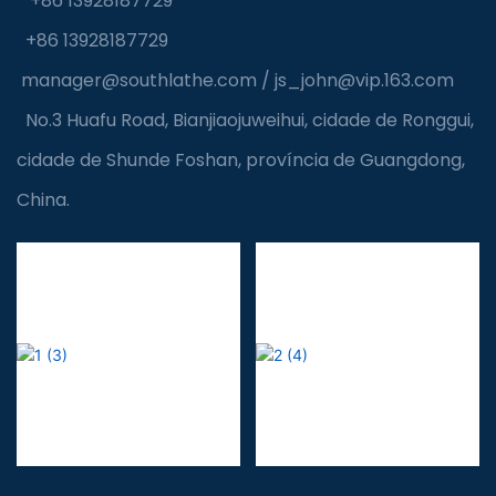
+86 13928187729
+86 13928187729
manager@southlathe.com
/
js_john@vip.163.com
No.3 Huafu Road, Bianjiaojuweihui, cidade de Ronggui,
cidade de Shunde Foshan, província de Guangdong,
China.