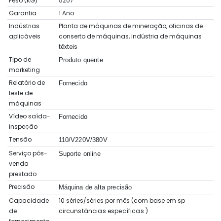
Peso (KG)
5207
Garantia
1 Ano
Indústrias
Planta de máquinas de mineração, oficinas de
aplicáveis
conserto de máquinas, indústria de máquinas
têxteis
Tipo de
Produto quente
marketing
Relatório de
Fornecido
teste de
máquinas
Vídeo saída-
Fornecido
inspeção
Tensão
110/V220V/380V
Serviço pós-
Suporte online
venda
prestado
Precisão
Máquina de alta precisão
Capacidade
10 séries/séries por mês (com base em sp
de
circunstâncias específicas
)