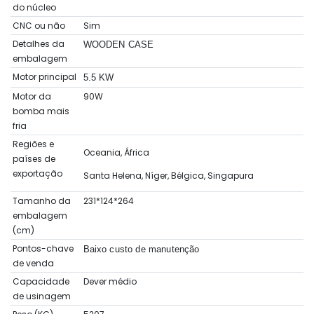
do núcleo
CNC ou não
Sim
Detalhes da
WOODEN CASE
embalagem
Motor principal
5.5 KW
Motor da
90W
bomba mais
fria
Regiões e
Oceania, África
países de
exportação
Santa Helena, Níger, Bélgica, Singapura
Tamanho da
231*124*264
embalagem
(cm)
Pontos-chave
Baixo custo de manutenção
de venda
Capacidade
Dever médio
de usinagem