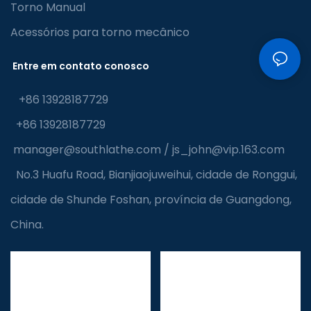
Torno Manual
Acessórios para torno mecânico
Entre em contato conosco
+86 13928187729
+86 13928187729
manager@southlathe.com
/
js_john@vip.163.com
No.3 Huafu Road, Bianjiaojuweihui, cidade de Ronggui,
cidade de Shunde Foshan, província de Guangdong,
China.