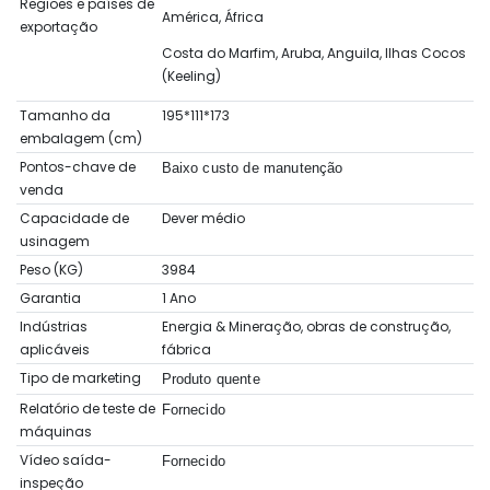
Regiões e países de
América, África
exportação
Costa do Marfim, Aruba, Anguila, Ilhas Cocos
(Keeling)
Tamanho da
195*111*173
embalagem (cm)
Pontos-chave de
Baixo custo de manutenção
venda
Capacidade de
Dever médio
usinagem
Peso (KG)
3984
Garantia
1 Ano
Indústrias
Energia & Mineração, obras de construção,
aplicáveis
fábrica
Tipo de marketing
Produto quente
Relatório de teste de
Fornecido
máquinas
Vídeo saída-
Fornecido
inspeção