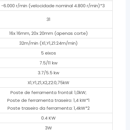
 -6.000 r/min (velocidade nominal 4.800 r/min)*3
31
16x 16mm, 20x 20mm (apenas corte)
32m/min (X1,Y1,Z1:24m/min)
5 eixos
7.5/11 kw
3.7/5.5 kw
X1,Y1,Z1,X2,Z2:0,75kW
Poste de ferramenta frontal: 1,0kW;
Poste de ferramenta traseiro: 1,4 kW*1
Poste traseiro da ferramenta: 1,4kW*2
0.4 KW
3W