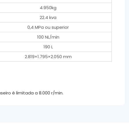
4.950kg
22.4 kva
0,4 MPa ou superior
100 NL/min
190 L
2.819×1.795×2.050 mm
eiro é limitada a 8.000 r/min.