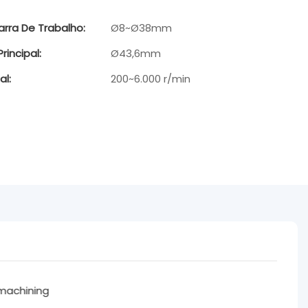
rra De Trabalho:
Ø8~Ø38mm
rincipal:
Ø43,6mm
al:
200~6.000 r/min