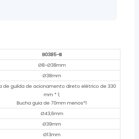
B0385-III
Ø8~Ø38mm
Ø38mm
 de guilda de acionamento direto elétrico de 330
mm * 1;
Bucha guia de 70mm menos*1
Ø43,6mm
Ø39mm
Ø13mm