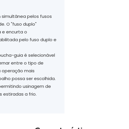
 simultânea pelos fusos
de. O "fuso duplo"
 e encurta o
ilitada pelo fuso duplo e
bucha-guia é selecionável
rnar entre o tipo de
a operação mais
lho possa ser escolhida.
 permitindo usinagem de
 estiradas a frio.