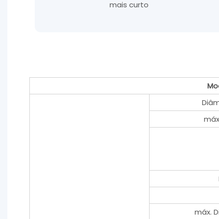
mais curto
Mo
Diâm
máx.
máx. D