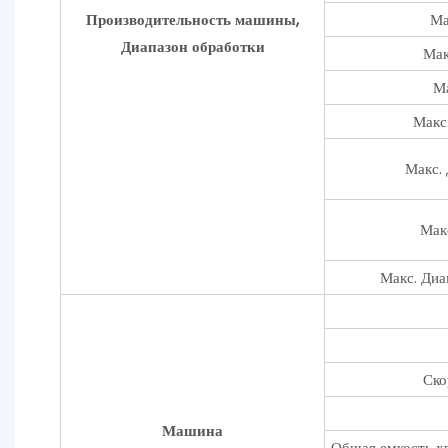
Производительность машины,
Ма
Диапазон обработки
Мак
Ма
Макс
Макс.
Мак
Макс. Диа
Ско
Машина
Общая емкость хр