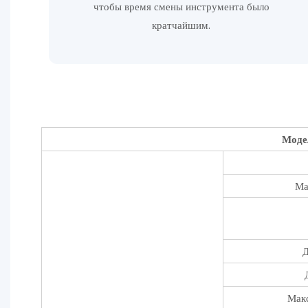
чтобы время смены инструмента было
кратчайшим.
Моде
Ма
Д
Макс