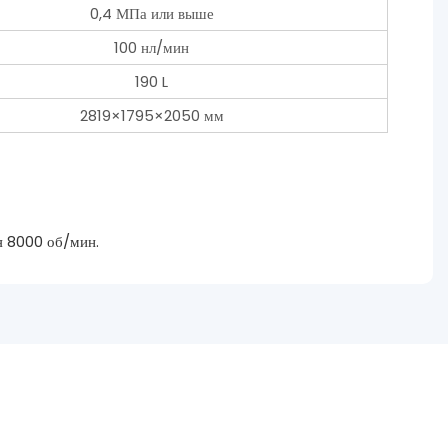
0,4 МПа или выше
100 нл/мин
190 L
2819×1795×2050 мм
я 8000 об/мин.