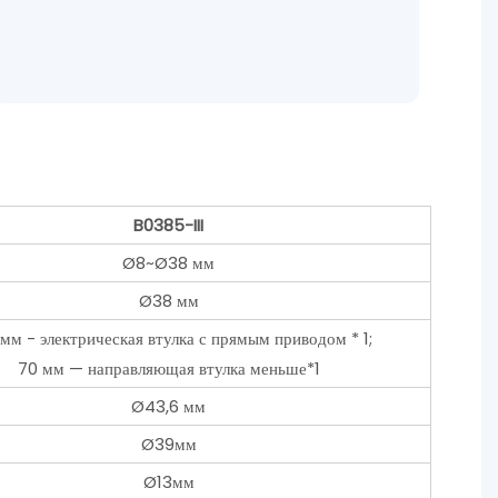
B0385-III
Ø8~Ø38 мм
Ø38 мм
мм - электрическая втулка с прямым приводом * 1;
70 мм — направляющая втулка меньше*1
Ø43,6 мм
Ø39мм
Ø13мм