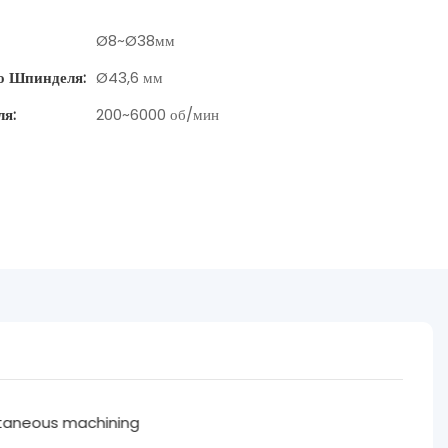
Ø8~Ø38мм
о Шпинделя:
Ø43,6 мм
ля:
200~6000 об/мин