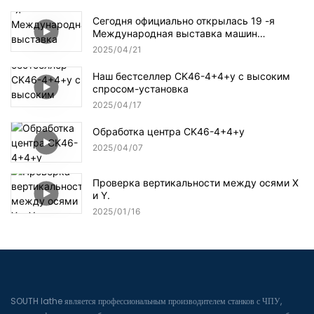
Сегодня официально открылась 19 -я
Международная выставка машин
-инструментов Китая официально
2025
04
21
Наш бестселлер CK46-4+4+y с высоким
спросом-установка
2025
04
17
Обработка центра CK46-4+4+y
2025
04
07
Проверка вертикальности между осями X
и Y.
2025
01
16
SOUTH lathe является профессиональным производителем станков с ЧПУ,