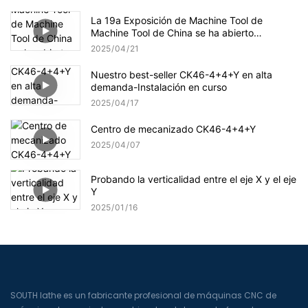
La 19a Exposición de Machine Tool de
Machine Tool de China se ha abierto
oficialmente hoy
2025
04
21
Nuestro best-seller CK46-4+4+Y en alta
demanda-Instalación en curso
2025
04
17
Centro de mecanizado CK46-4+4+Y
2025
04
07
Probando la verticalidad entre el eje X y el eje
Y
2025
01
16
SOUTH lathe es un fabricante profesional de máquinas CNC de