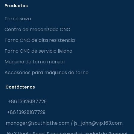
Productos
Torno suizo
Centro de mecanizado CNC
Torno CNC de alta resistencia
Torno CNC de servicio liviano
Máquina de torno manual
Accesorios para máquinas de torno
Contáctenos
+86 13928187729
+86 13928187729
manager@southlathe.com
/
js_john@vip.163.com
No.3 Huafu Road, Bianjiaojuweihui, ciudad de Ronggui,