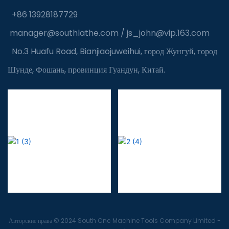
+86 13928187729
manager@southlathe.com
/
js_john@vip.163.com
No.3 Huafu Road, Bianjiaojuweihui, город Жунгуй, город
Шунде, Фошань, провинция Гуандун, Китай.
Авторские права © 2024 South Cnc Machine Tools Company Limited -