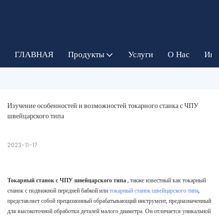
ГЛАВНАЯ
Продукты
Услуги
О Нас
Инф
Изучение особенностей и возможностей токарного станка с ЧПУ 
швейцарского типа
2023-11-17
Токарный станок с ЧПУ швейцарского типа
, также известный как токарный
станок с подвижной передней бабкой или
токарный станок швейцарского типа
,
представляет собой прецизионный обрабатывающий инструмент, предназначенный
для высокоточной обработки деталей малого диаметра. Он отличается уникальной