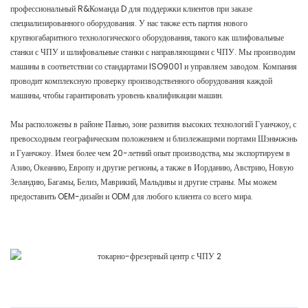
профессиональный R&Команда D для поддержки клиентов при заказе
специализированного оборудования. У нас также есть партия нового
крупногабаритного технологического оборудования, такого как шлифовальные
станки с ЧПУ и шлифовальные станки с направляющими с ЧПУ. Мы производим
машины в соответствии со стандартами ISO9001 и управляем заводом. Компания
проводит комплексную проверку производственного оборудования каждой
машины, чтобы гарантировать уровень квалификации машин.
Мы расположены в районе Панью, зоне развития высоких технологий Гуанчжоу, с
превосходным географическим положением и близлежащими портами Шэньчжэнь
и Гуанчжоу. Имея более чем 20-летний опыт производства, мы экспортируем в
Азию, Океанию, Европу и другие регионы, а также в Иорданию, Австрию, Новую
Зеландию, Багамы, Белиз, Маврикий, Мальдивы и другие страны. Мы можем
предоставить OEM-дизайн и ODM для любого клиента со всего мира.