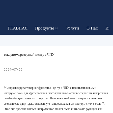
ГЛАВНАЯ
Продукты
Услуги
О Нас
Инф
токарно-фрезерный центр с ЧПУ
2024-07-29
Мы проектируем токарно-фрезерный центр с ЧПУ с простыми живыми
инструментами для фрезерования шестигранников, а также сверления и нарезания
резьбы без центрального отверстия. На основе этой конструкции машины мы
создали еще одну идею, основанную на простых живых инструментах с осью Y.
Этот вид простых живых инструментов может выполнять такие функции, как