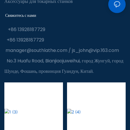
Аксессуары для токарных станков
Свяжитесь с нами
+86 13928187729
+86 13928187729
manager@southlathe.com
/
js_john@vip.163.com
No.3 Huafu Road, Bianjiaojuweihui, город Жунгуй, город
Шунде, Фошань, провинция Гуандун, Китай.