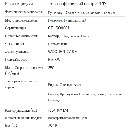
Название продукта
токарно-фрезерный центр с ЧПУ
Фирменное наименование
Южные токарные станки
Гуанчжоу
Место происхождения
Гуанчжоу, Гуандун, Китай
Сертификация
CE ISO9001
Основные компоненты
Подшипник, Насос
Мотор,
ЧПУ или нет
Нормальный
Детали упаковки
WOODEN CASE
Главный мотор
6.5 KW
Макс. Скорость шпинделя
350
(об/мин)
Экспортные регионы и
Европа, Океания, Азия
страны
Россия, Французская Полинезия, Конго, Республика
Бурунди.
Размер упаковки (см)
165*167*174
Ключевые баллы продаж
Конкурентоспособная цена
Вес (кг)
7949