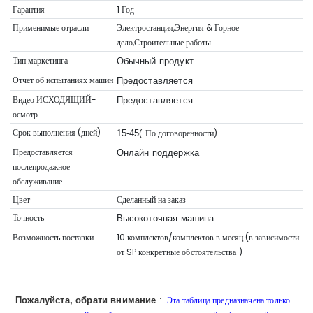
Гарантия
1 Год
Применимые отрасли
Электростанция,Энергия & Горное
дело,Строительные работы
Тип маркетинга
Обычный продукт
Отчет об испытаниях машин
Предоставляется
Видео ИСХОДЯЩИЙ-
Предоставляется
осмотр
Срок выполнения (дней)
По договоренности)
15-45(
Предоставляется
Онлайн поддержка
послепродажное
обслуживание
Цвет
Сделанный на заказ
Точность
Высокоточная машина
Возможность поставки
10 комплектов/комплектов в месяц (в зависимости
от SP
конкретные обстоятельства
)
Эта таблица предназначена только
Пожалуйста, обрати внимание
: