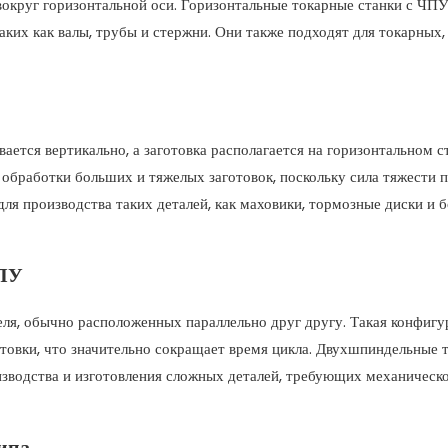
вокруг горизонтальной оси. Горизонтальные токарные станки с ЧП
аких как валы, трубы и стержни. Они также подходят для токарных,
ется вертикально, а заготовка располагается на горизонтальном ст
обработки больших и тяжелых заготовок, поскольку сила тяжести 
ля производства таких деталей, как маховики, тормозные диски и 
ЧПУ
я, обычно расположенных параллельно друг другу. Такая конфигу
отовки, что значительно сокращает время цикла. Двухшпиндельные 
изводства и изготовления сложных деталей, требующих механическ
ипа