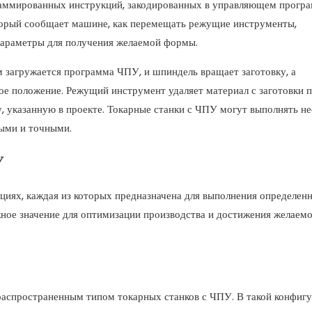
граммированных инструкций, закодированных в управляющем прогр
оторый сообщает машине, как перемещать режущие инструменты,
 параметры для получения желаемой формы.
ем загружается программа ЧПУ, и шпиндель вращает заготовку, а
е положение. Режущий инструмент удаляет материал с заготовки 
, указанную в проекте. Токарные станки с ЧПУ могут выполнять не
ными и точными.
У
циях, каждая из которых предназначена для выполнения определен
ное значение для оптимизации производства и достижения желаем
:
распространенным типом токарных станков с ЧПУ. В такой конфиг