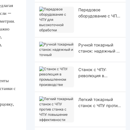
длагая
Передовое
асли —
оборудование с ЧПУ
метрии.
для высокоточной
обработки
важно
,
,
Ручной токарный
станок: надежный и
точный
Станок с ЧПУ:
революция в
менты
промышленном
станки с
производстве
Легкий токарный
рцовку,
станок с ЧПУ против
станка с ЧПУ:
повышение
эффективности