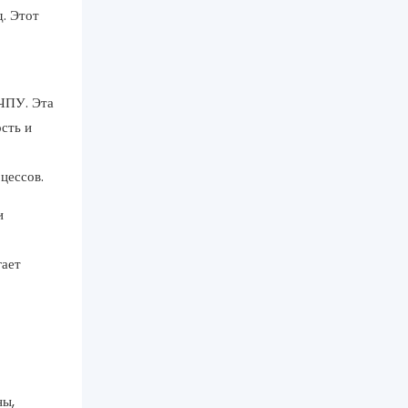
. Этот
 ЧПУ. Эта
сть и
цессов.
и
гает
ны,