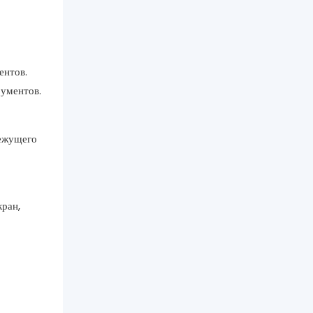
ентов.
рументов.
режущего
кран,