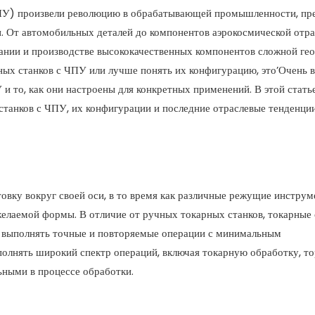
ПУ) произвели революцию в обрабатывающей промышленности, пре
ки. От автомобильных деталей до компонентов аэрокосмической отр
нии и производстве высококачественных компонентов сложной гео
ных станков с ЧПУ или лучше понять их конфигурацию, это’Очень 
 то, как они настроены для конкретных применений. В этой статье
танков с ЧПУ, их конфигурации и последние отраслевые тенденции
товку вокруг своей оси, в то время как различные режущие инстру
желаемой формы. В отличие от ручных токарных станков, токарные 
 выполнять точные и повторяемые операции с минимальным
олнять широкий спектр операций, включая токарную обработку, то
льными в процессе обработки.