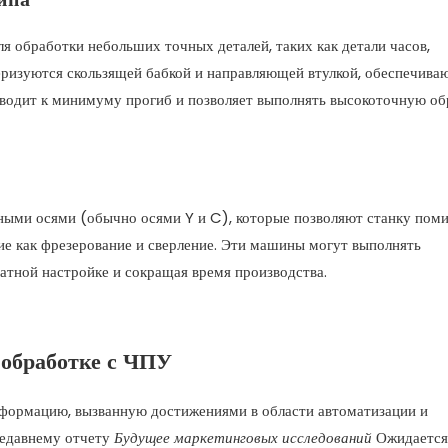
я обработки небольших точных деталей, таких как детали часов,
еризуются скользящей бабкой и направляющей втулкой, обеспечив
сводит к минимуму прогиб и позволяет выполнять высокоточную об
ыми осями (обычно осями Y и C), которые позволяют станку пом
ие как фрезерование и сверление. Эти машины могут выполнять
атной настройке и сокращая время производства.
 обработке с ЧПУ
ормацию, вызванную достижениями в области автоматизации и
недавнему отчету
Будущее маркетинговых исследований
Ожидается