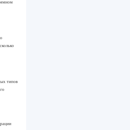
аммном
по
сколько
ных типов
ого
урации