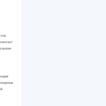
У
оле.
помогает
большие
рация
токарные
ой