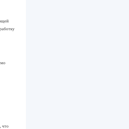
ающей
работку
имо
, что