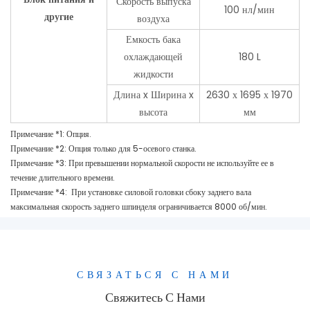
Скорость выпуска
100 нл/мин
другие
воздуха
Емкость бака
охлаждающей
180 L
жидкости
Длина x Ширина x
2630 х 1695 х 1970
высота
мм
Примечание *1: Опция.
Примечание *2: Опция только для 5-осевого станка.
Примечание *3: При превышении нормальной скорости не используйте ее в
течение длительного времени.
Примечание *4: При установке силовой головки сбоку заднего вала
максимальная скорость заднего шпинделя ограничивается 8000 об/мин.
СВЯЗАТЬСЯ С НАМИ
Свяжитесь С Нами