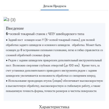
Детали Продукта
Введение
6-осевой токарный станок с ЧПУ швейцарского типа
● Задний пост оснащен осью Y (6-осевой токарный станок) для полной
обработки заднего шпинделя и основного шпинделя. обработка. Может быть
оснащен до 8 встроенными силовыми головками, легко и гибко справляется со
сложной обработкой сложных форм.
● Рядом с задним шпинделем прикреплен дополнительный инструментальный
пост. Возможно сверление глубоких отверстий (до 100 мм). Кроме того, за
счет установки дополнительного приводного инструмента рядом с задним
шпинделем увеличивается возможность обработки со смещением вперед.
●
Использование проводящих втулок (опция) обеспечивает высокоскоростную
и высокоточную обработку, высокоскоростную и стабильную работу, а также
повышенную точность формы, точности размеров и чистоты поверхности.
Характеристика