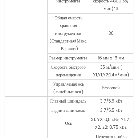
инструмента
скорость 4800 об/
мин)*3
Общая емкость
хранения
инструментов
36
(Стандартная/Макс.
: Вариант)
Размер инструмента
16 мм х 16 мм
Скорость быстрого
35 м/мин (
перемещения
X1,Y1,Y2:24м/мин)
Управляемая ось
5-осевой
(линейные оси)
Главный шпиндель
3.7/5.5 кВт
Задний шпиндель
3.7/5.5 кВт
X1, Y2: 0,5 кВт; Y1, Z1,
Ось
X2, Z2: 0,75 кВт.
Передняя стойка