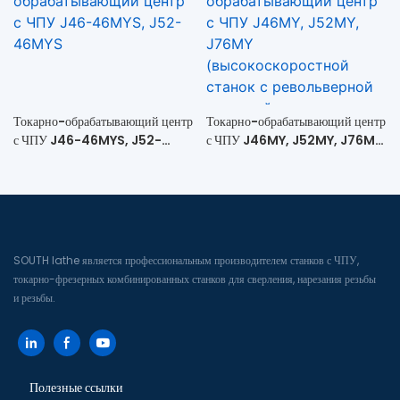
револьверный станок с прямым
приводом + задняя бабка)
Токарно-обрабатывающий центр
Токарно-обрабатывающий центр
с ЧПУ J46-46MYS, J52-
с ЧПУ J46MY, J52MY, J76MY
46MYS
(высокоскоростной станок с
револьверной головкой и
виртуальным Y-образным
приводом).
SOUTH lathe является профессиональным производителем станков с ЧПУ,
токарно-фрезерных комбинированных станков для сверления, нарезания резьбы
и резьбы.
Полезные ссылки