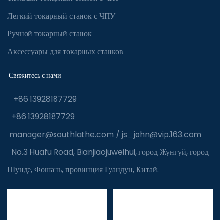
Легкий токарный станок с ЧПУ
Ручной токарный станок
Аксессуары для токарных станков
Свяжитесь с нами
+86 13928187729
+86 13928187729
manager@southlathe.com
/
js_john@vip.163.com
No.3 Huafu Road, Bianjiaojuweihui, город Жунгуй, город
Шунде, Фошань, провинция Гуандун, Китай.