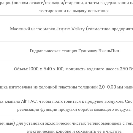
брации/полном отжиге/изоляции/старении, а затем выдерживании на
тестировании на выдачу испытания.
Масляный насос марки Japan Valley (совместное предприят
Гидравлическая станция Гуанчжоу ЧжаньПин
Объем: 1000 х 540 х 100, мощность водяного насоса 250 Вт
ка изготовлена ​​из холодной пластины толщиной 2,0-0,03 мм наци
х клапана Air TAC, чтобы подготовиться к продувке воздухом. Сис
реализации функции продувки обрабатывающего воздуха.
ечные) для установки экологически чистых теплообменников с теп
электрической коробке и сохранить ее в чистоте.