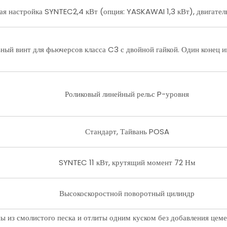
ая настройка SYNTEC2,4 кВт (опция: YASKAWAI 1,3 кВт), двигател
ый винт для фьючерсов класса C3 с двойной гайкой. Один конец им
Роликовый линейный рельс P-уровня
Стандарт, Тайвань POSA
SYNTEC 11 кВт, крутящий момент 72 Нм
Высокоскоростной поворотный цилиндр
ы из смолистого песка и отлиты одним куском без добавления цем