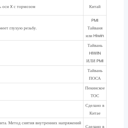
ь оси X с тормозом
Китай
PMI
еет глухую резьбу.
Тайваня
или Hiwin
Тайвань
HIWIN
ИЛИ PMI
Тайвань
ПОСА
Пекинское
ТОС
Сделано в
Китае
ента. Метод снятия внутренних напряжений
Сделано в