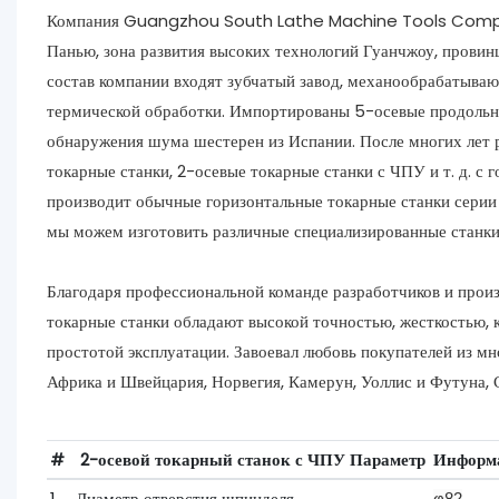
Компания Guangzhou South Lathe Machine Tools Company 
Панью, зона развития высоких технологий Гуанчжоу, провин
состав компании входят зубчатый завод, механообрабатывающ
термической обработки. Импортированы 5-осевые продольн
обнаружения шума шестерен из Испании. После многих лет 
токарные станки, 2-осевые токарные станки с ЧПУ и т. д. 
производит обычные горизонтальные токарные станки серии
мы можем изготовить различные специализированные станки 
Благодаря профессиональной команде разработчиков и произ
токарные станки обладают высокой точностью, жесткостью,
простотой эксплуатации. Завоевал любовь покупателей из мн
Африка и Швейцария, Норвегия, Камерун, Уоллис и Футуна, 
#
2-осевой токарный станок с ЧПУ Параметр
Информ
1
Диаметр отверстия шпинделя
φ82