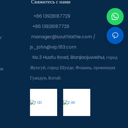
Свяжитесь с нами
+86 13928187729
+86 13928187729
manager@southlathe.com
/
У
js_john@vip.163.com
No.3 Huafu Road, Bianjiaojuweihui, город
Жунгуй, город Шунде, Фошань, провинция
ов
Гуандун, Китай.