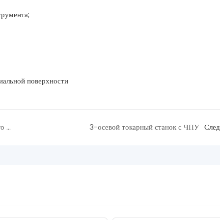
трумента;
циальной поверхности
Основы и настройка швейцарского токарного станка
3-осевой токарный станок с ЧПУ
Сле