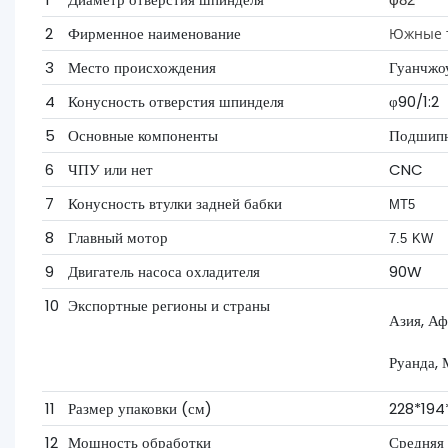
2
Фирменное наименование
Южные т
3
Место происхождения
Гуанчжоу
4
Конусность отверстия шпинделя
φ90/1:2
5
Основные компоненты
Подшипни
6
ЧПУ или нет
CNC
7
Конусность втулки задней бабки
MT5
8
Главный мотор
7.5 KW
9
Двигатель насоса охладителя
90W
10
Экспортные регионы и страны
Азия, Аф
Руанда, 
11
Размер упаковки (см)
228*194
12
Мощность обработки
Средняя 