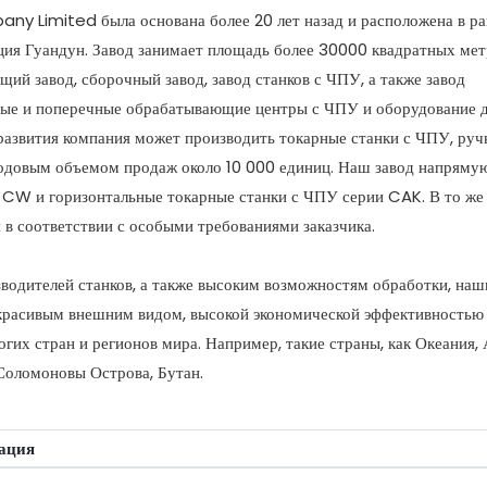
Limited была основана более 20 лет назад и расположена в ра
ция Гуандун. Завод занимает площадь более 30000 квадратных мет
ий завод, сборочный завод, завод станков с ЧПУ, а также завод
ые и поперечные обрабатывающие центры с ЧПУ и оборудование 
развития компания может производить токарные станки с ЧПУ, руч
с годовым объемом продаж около 10 000 единиц. Наш завод напряму
 CW и горизонтальные токарные станки с ЧПУ серии CAK. В то же
в соответствии с особыми требованиями заказчика.
водителей станков, а также высоким возможностям обработки, наш
 красивым внешним видом, высокой экономической эффективностью
огих стран и регионов мира. Например, такие страны, как Океания,
Соломоновы Острова, Бутан.
ация