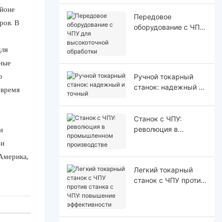
йоне
Передовое
ров. В
оборудование с ЧПУ
для высокоточной
обработки
для
ные
ю
Ручной токарный
станок: надежный и
 время
точный
Станок с ЧПУ:
и
революция в
промышленном
 и
производстве
 Америка,
Легкий токарный
станок с ЧПУ против
станка с ЧПУ:
повышение
эффективности