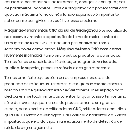
causados ​​por caminhos de ferramenta, códigos e configurações
de parâmetros incorretos. Erros de programação podem fazer com
que sua máquina falhe ou não funcione, por isso é importante
saber como corrigi-los se você tiver esse problema.
Máquinas-ferramentas CNC do sul de Guangzhou
é especializada
no desenvolvimento e exportação de torno de metal, centro de
usinagem de torno CNC e máquina personalizada, torno
econômico de cama plana,
Máquina de torno CNC com cama
levemente inclinada
, torno cnc e outros produtos relacionados.
Temos fortes capacidades técnicas, uma grande variedade,
qualidade superior, preços razoáveis ​​e designs modernos.
Temos uma forte equipe técnica de empresas estatais de
produção de máquinas-ferramenta em grande escala e nosso
mecanismo de gerenciamento flexível fornece-lhes espaço para
dedicarem-se totalmente aos talentos. Enquanto isso, temos uma
série de novos equipamentos de processamento em grande
escala, como centro de retificadoras CNC, retificadoras com trilho-
guia CNC. Centro de usinagem CNC vertical e horizontal de 5 eixos
importado, que era da Espanha e equipamento de detecção de
ruído de engrenagem, etc.