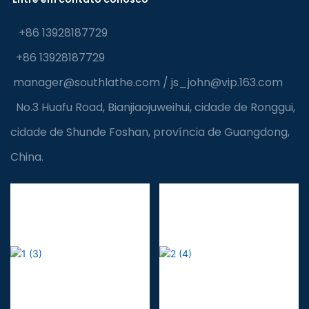
+86 13928187729
+86 13928187729
manager@southlathe.com
/
js_john@vip.163.com
No.3 Huafu Road, Bianjiaojuweihui, cidade de Ronggui,
cidade de Shunde Foshan, província de Guangdong,
China.