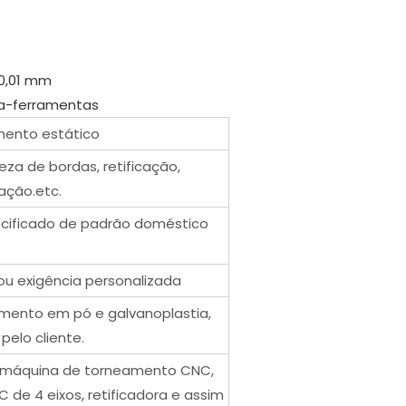
 0,01 mm
ta-ferramentas
mento estático
za de bordas, retificação,
ação.etc.
ecificado de padrão doméstico
ou exigência personalizada
timento em pó e galvanoplastia,
pelo cliente.
 máquina de torneamento CNC,
 de 4 eixos, retificadora e assim