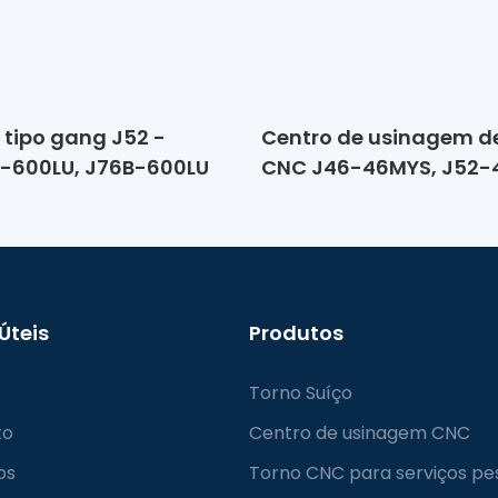
 tipo gang J52 -
Centro de usinagem de
6-600LU, J76B-600LU
CNC J46-46MYS, J52-
 Úteis
Produtos
Torno Suíço
to
Centro de usinagem CNC
os
Torno CNC para serviços pe