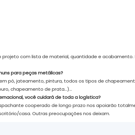
 do projeto com lista de material, quantidade e acabamento
omuns para peças metálicas?
to em pó, jateamento, pintura, todos os tipos de chapea
ouro, chapeamento de prata…)…
rnacional, você cuidará de toda a logística?
despachante cooperado de longo prazo nos apoiarão totalm
scritório/casa. Outras preocupações nos deixam.