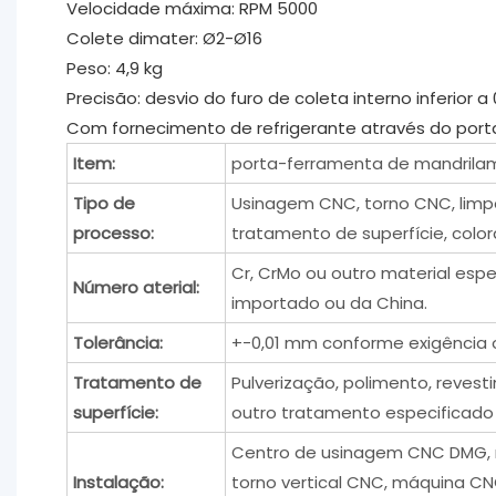
Velocidade máxima: RPM 5000
Colete dimater: Ø2-Ø16
Peso: 4,9 kg
Precisão: desvio do furo de coleta interno inferior a
Com fornecimento de refrigerante através do por
Item:
porta-ferramenta de mandrila
Tipo de
Usinagem CNC, torno CNC, limpe
processo:
tratamento de superfície, color
Cr, CrMo ou outro material esp
Número aterial:
importado ou da China.
Tolerância:
+-0,01 mm conforme exigência 
Tratamento de
Pulverização, polimento, reves
superfície:
outro tratamento especificado 
Centro de usinagem CNC DMG,
Instalação:
torno vertical CNC, máquina CNC