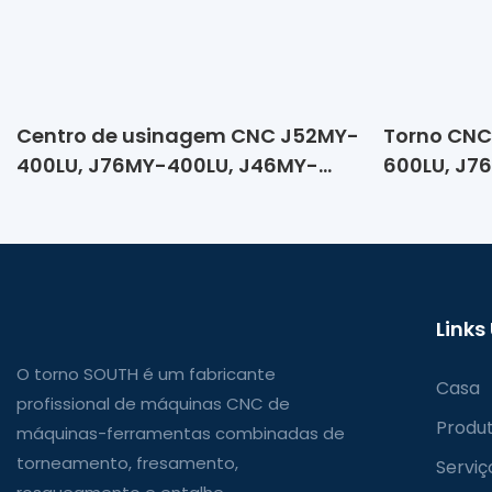
Centro de usinagem CNC J52MY-
Torno CNC
400LU, J76MY-400LU, J46MY-
600LU, J7
400LU (Torno-ferramenta de
alta velocidade com
acionamento direto e
contraponto)
Links
O torno SOUTH é um fabricante
Casa
profissional de máquinas CNC de
Produ
máquinas-ferramentas combinadas de
torneamento, fresamento,
Serviç