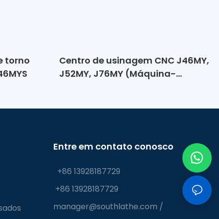
 torno
Centro de usinagem CNC J46MY,
46MYS
J52MY, J76MY (Máquina-
ferramenta de torre de
acionamento direto de alta
velocidade tipo Y virtual)
Entre em contato conosco
+86 13928187729
+86 13928187729
manager@southlathe.com
/
sados