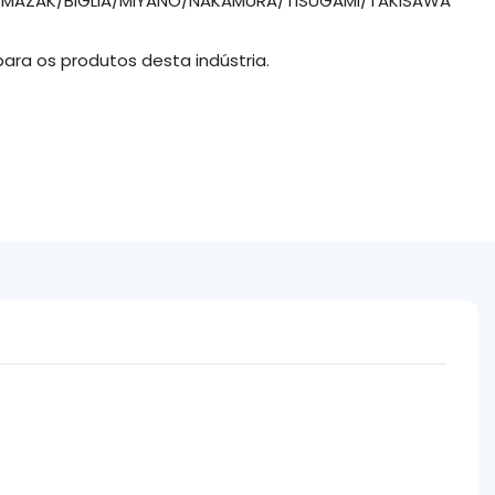
MAZAK/BIGLIA/MIYANO/NAKAMURA/TISUGAMI/TAKISAWA
para os produtos desta indústria.