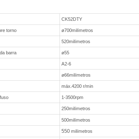
CK52DTY
re torno
ø700milímetros
520milímetros
da barra
ø55
A2-6
ø66milímetros
máx.4200 r/min
fuso
1-3500rpm
250milímetros
500milímetros
550
milímetros