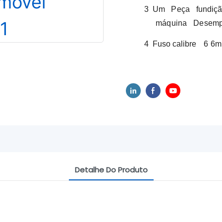
3
Um
Peça
fundiç
máquina
Desemp
4
Fuso
calibre
6
6mi
Detalhe Do Produto