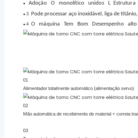
Adoção
O
monolítico
unidos
L
Estrutura
●
Pode processar aço inoxidável, liga de titânio,
3
●
O
máquina
Tem
Bom
Desempenho
alto
4
●
01
Alimentador totalmente automático (alimentação servo)
02
Mão automática de recebimento de material + correia tra
03