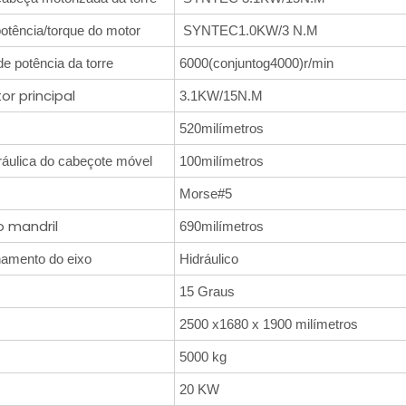
potência/torque do motor
SYNTEC1.0KW/3 N.M
e potência da torre
6000(conjuntog4000)r/min
r principal
3.1KW/15N.M
520milímetros
áulica do cabeçote móvel
100milímetros
Morse#5
o mandril
690milímetros
onamento do eixo
Hidráulico
15 Graus
2500 x1680 x 1900 milímetros
5000 kg
20 KW