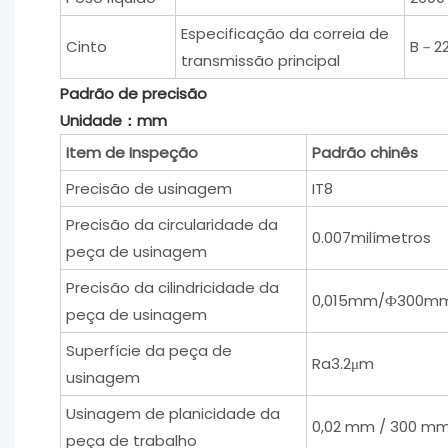
Especificação da correia de
Cinto
B－2
transmissão principal
Padrão de precisão
Unidade：mm
Item de Inspeção
Padrão chinês
Precisão de usinagem
IT8
Precisão da circularidade da
0.007milímetros
peça de usinagem
Precisão da cilindricidade da
0,015mm/Ф300m
peça de usinagem
Superfície da peça de
Ra3.2μm
usinagem
Usinagem de planicidade da
0,02 mm / 300 m
peça de trabalho