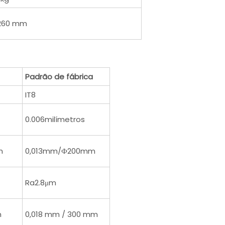
260 mm
Padrão de fábrica
IT8
0.006milímetros
m
0,013mm/Ф200mm
Ra2.8μm
m
0,018 mm / 300 mm