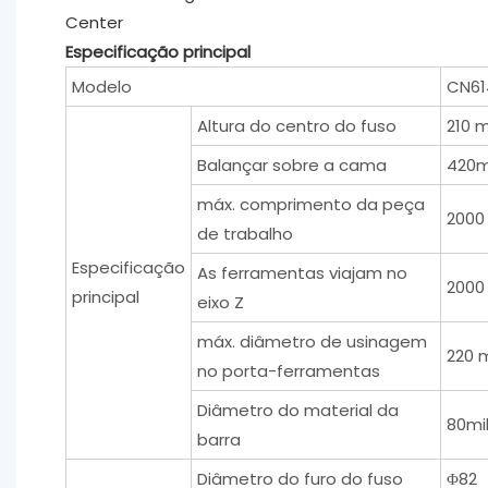
Especificação principal
Modelo
CN61
Altura do centro do fuso
210 m
Balançar sobre a cama
420m
máx. comprimento da peça
2000
de trabalho
Especificação
As ferramentas viajam no
2000
principal
eixo Z
máx. diâmetro de usinagem
220 
no porta-ferramentas
Diâmetro do material da
80mi
barra
Diâmetro do furo do fuso
Φ82