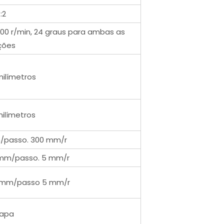
:2
00 r/min, 24 graus para ambas as
ções
milímetros
milímetros
/passo. 300 mm/r
mm/passo. 5 mm/r
 mm/passo 5 mm/r
tapa