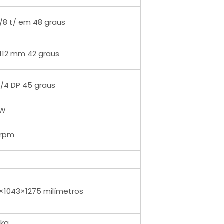
/8 t/ em 48 graus
112 mm 42 graus
/4 DP 45 graus
KW
 rpm
×1043×1275 milímetros
 kg