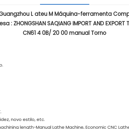
 Guangzhou
L
ateu
M
Máquina-ferramenta Comp
resa
:
ZHONGSHAN SAQIANG IMPORT AND EXPORT T
CN61
4
0B/
20
00
manual
Torno
o.
.
dez, novo estilo, etc.