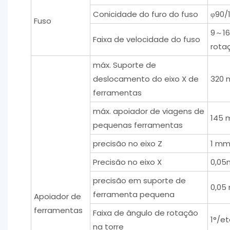
Conicidade do furo do fuso
φ90/1
Fuso
9～16
Faixa de velocidade do fuso
rota
máx. Suporte de
deslocamento do eixo X de
320 
ferramentas
máx. apoiador de viagens de
145 
pequenas ferramentas
precisão no eixo Z
1 mm
Precisão no eixo X
0,05
precisão em suporte de
0,05
ferramenta pequena
Apoiador de
ferramentas
Faixa de ângulo de rotação
1°/e
na torre