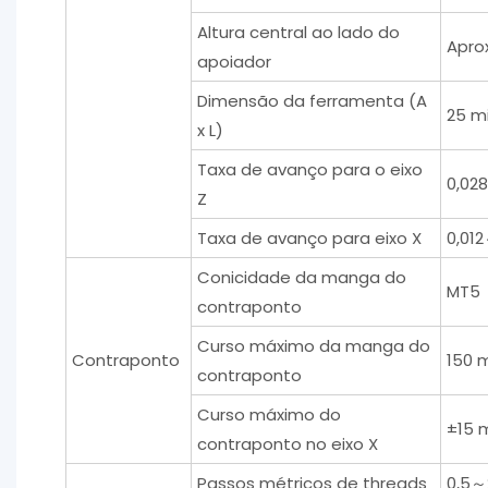
Altura central ao lado do
Apro
apoiador
Dimensão da ferramenta (A
25 m
x L)
Taxa de avanço para o eixo
0,02
Z
Taxa de avanço para eixo X
0,01
Conicidade da manga do
MT5
contraponto
Curso máximo da manga do
Contraponto
150 
contraponto
Curso máximo do
±15 
contraponto no eixo X
Passos métricos de threads
0,5～