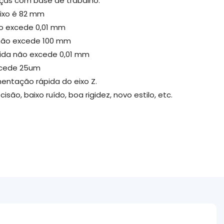
eças com base de trabalho.
eixo é 82 mm
ão excede 0,01 mm
e não excede 100 mm
ida não excede 0,01 mm
excede 25um
entação rápida do eixo Z.
isão, baixo ruído, boa rigidez, novo estilo, etc.