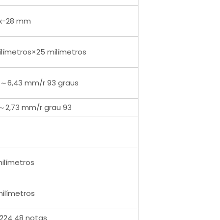
x-28 mm
ilímetros×25 milímetros
8～6,43 mm/r 93 graus
2～2,73 mm/r grau 93
milímetros
milímetros
224 48 notas