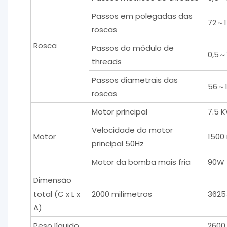
Passos em polegadas das
72～1
roscas
Rosca
Passos do módulo de
0,5～
threads
Passos diametrais das
56～1
roscas
Motor principal
7.5 
Velocidade do motor
Motor
1500
principal 50Hz
Motor da bomba mais fria
90W
Dimensão
total (C x L x
2000 milímetros
3625
A)
Peso líquido
2600