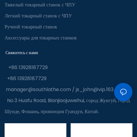
Тяжелый токарный станок с ЧПУ
Легкий токарный станок с ЧПУ
Ручной токарный станок
Аксессуары для токарных станков
Свяжитесь с нами
+86 13928187729
+86 13928187729
manager@southlathe.com
/
js_john@vip.163.com
No.3 Huafu Road, Bianjiaojuweihui, город Жунгуй, город
Шунде, Фошань, провинция Гуандун, Китай.