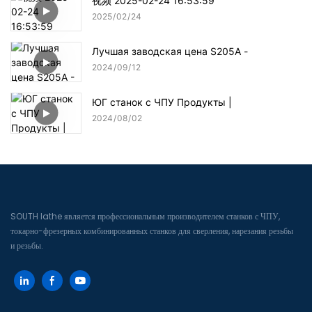
视频 2025-02-24 16:53:59
2025
02
24
Лучшая заводская цена S205A -
2024
09
12
ЮГ станок с ЧПУ Продукты |
2024
08
02
SOUTH lathe является профессиональным производителем станков с ЧПУ,
токарно-фрезерных комбинированных станков для сверления, нарезания резьбы
и резьбы.