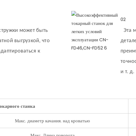
02
стружки может быть
Эта 
тной выгрузкой, что
детале
адаптироваться к
преим
точно
и т. д.
окарного станка
Макс. диаметр качания. над кроватью
Макс. Длина поворота