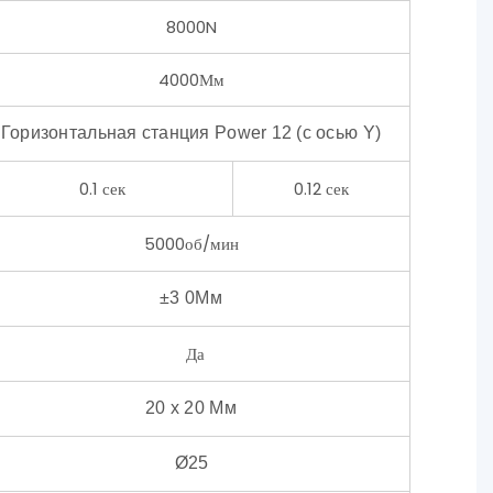
8000N
4000Мм
Горизонтальная станция Power 12 (с осью Y)
0.1 сек
0.12 сек
5000об/мин
±3
0Мм
Да
20 x 20 Мм
Ø25