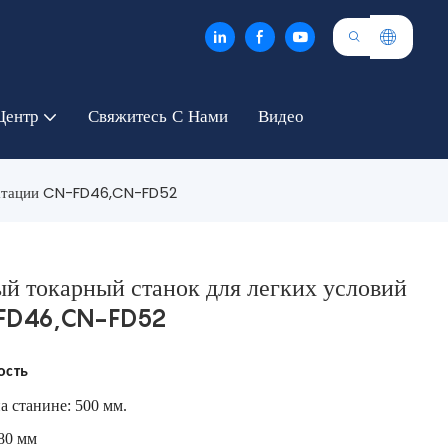
Центр
Свяжитесь С Нами
Видео
луатации CN-FD46,CN-FD52
 токарный станок для легких условий
-FD46,CN-FD52
ость
а станине: 500 мм.
80 мм