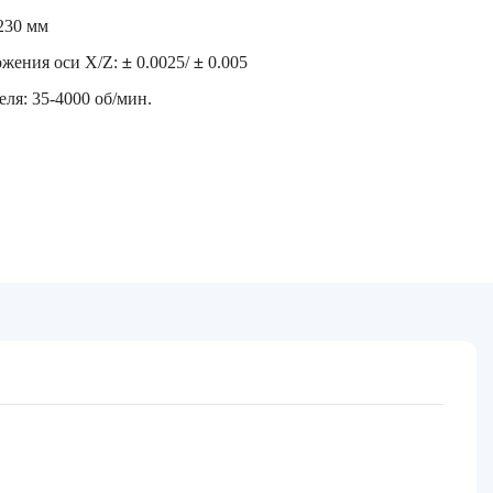
230 мм
ожения оси X/Z:
±
0.0025/
±
0.005
ля: 35-4000 об/мин.