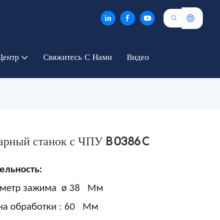
Центр
Свяжитесь С Нами
Видео
арный станок с ЧПУ B0386C
ельность:
метр зажима
ø
38
Мм
на обработки
:
60
Мм