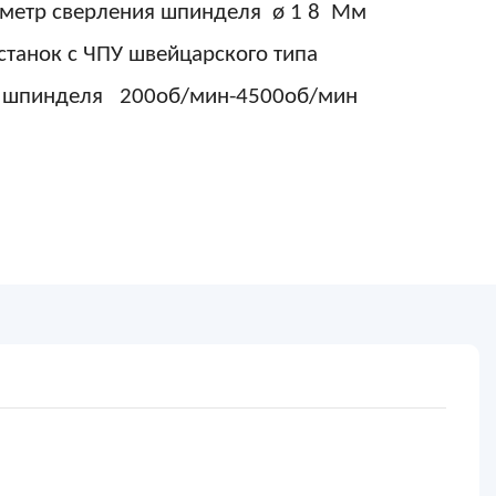
метр сверления шпинделя
ø
1
8
Мм
станок с ЧПУ швейцарского типа
я шпинделя
200об/мин-4500об/мин