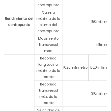
contrapunto
Carrera
Rendimiento del
máxima de la
150milímet
contrapunto
pluma del
contrapunto
Movimiento
transversal
±15mm
máx.
Recorrido
longitudinal
1020milímetro
1520milímet
máximo de la
torreta
Recorrido
transversal
310milímet
máx. de la
torreta
Velocidad de