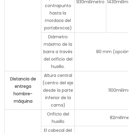
930milímetro
1430milímet
contrapunto
hasta la
mordaza del
portabrocas)
Diámetro
máximo de la
barra a través
80 mm (opción 
del orificio del
husillo.
Altura central
Distancia de
(centro del eje
entrega
desde la parte
1100milímet
hombre-
inferior de la
máquina
cama)
Orificio del
82milímetr
husillo
El cabezal del