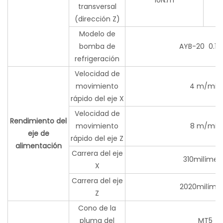
10N.m
transversal
(dirección Z)
Modelo de
bomba de
AYB-20 0.12
refrigeración
Velocidad de
movimiento
4 m/min
rápido del eje X
Velocidad de
Rendimiento del
movimiento
8 m/min
eje de
rápido del eje Z
alimentación
Carrera del eje
310milímet
X
Carrera del eje
2020milíme
Z
Cono de la
pluma del
MT5