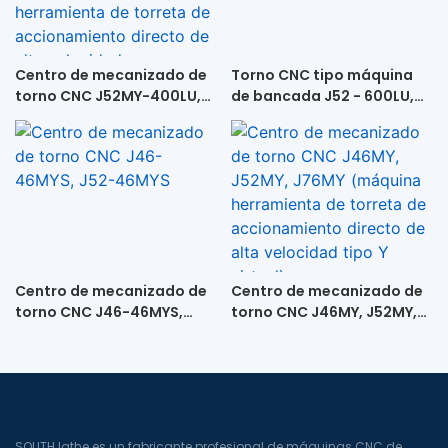
Centro de mecanizado de
Torno CNC tipo máquina
torno CNC J52MY-400LU,
de bancada J52 - 600LU,
J76MY-400LU, J46MY-
J76-600LU, J76B-600LU
400LU (máquina
herramienta de torreta de
accionamiento directo de
alta velocidad +
contrapunto)
Centro de mecanizado de
Centro de mecanizado de
torno CNC J46-46MYS,
torno CNC J46MY, J52MY,
J52-46MYS
J76MY (máquina
herramienta de torreta de
accionamiento directo de
alta velocidad tipo Y
virtual)
SOUTH lathe es un fabricante profesional de máquinas CNC de