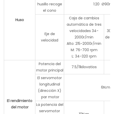
husillo recoge
1:20 Ø90
el cono
Caja de cambios
Huso
automática de tres
velocidades 34-
30-
Eje de
2000r/min
de v
velocidad
Alto: 215-2000r/min
M: 76-700 rpm
L: 34-320 rpm
Potencia del
7.5/11kilovatios
motor principal
El servomotor
longitudinal
6N.m
(dirección X)
par motor
El rendimiento
La potencia del
del motor
servomotor