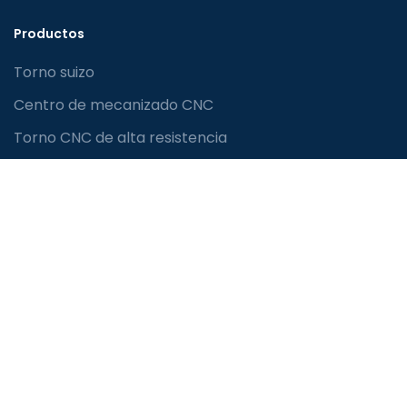
Productos
Torno suizo
Centro de mecanizado CNC
Torno CNC de alta resistencia
Torno CNC de servicio liviano
Máquina de torno manual
Accesorios para máquinas de torno
Contáctenos
+86 13928187729
+86 13928187729
manager@southlathe.com
/
js_john@vip.163.com