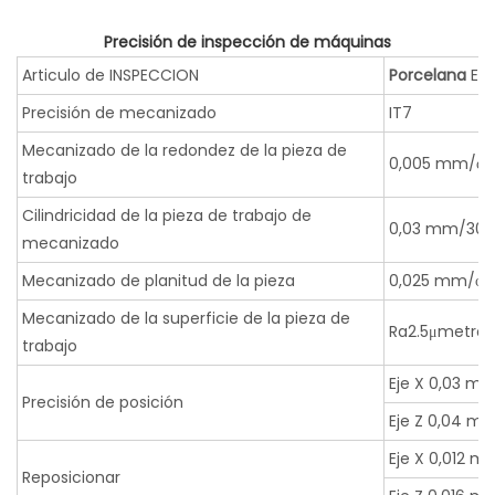
Precisión de inspección de máquinas
Articulo de INSPECCION
Porcelana
Es
Precisión de mecanizado
IT7
Mecanizado de la redondez de la pieza de
0,005 mm/φ5
trabajo
Cilindricidad de la pieza de trabajo de
0,03 mm/30
mecanizado
Mecanizado de planitud de la pieza
0,025 mm/φ3
Mecanizado de la superficie de la pieza de
Ra2.5μmetro
trabajo
Eje X 0,03 m
Precisión de posición
Eje Z 0,04 m
Eje X 0,012 m
Reposicionar