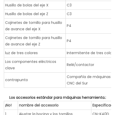
Husillo de bolas del eje X
C3
Husillo de bolas del eje Z
C3
Cojinetes de tornillo para husillo
P4
de avance del eje X
Cojinetes de tornillo para husillo
P4
de avance del eje Z
luz de tres colores
Intermitente de tres color
Los componentes eléctricos
Relé/contactor
clave
Compañía de máquinas h
contrapunto
CNC del Sur
Los accesorios estándar para máquinas herramienta.:
¡No!
nombre del accesorio
Especificac
1
Ajustar la bocina y los tornillos.
CN-K40D