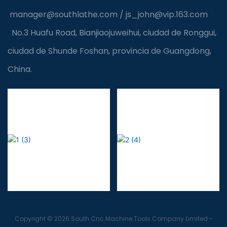
manager@southlathe.com
/
js_john@vip.163.com
No.3 Huafu Road, Bianjiaojuweihui, ciudad de Ronggui,
ciudad de Shunde Foshan, provincia de Guangdong,
China.
Copyright © 2026 South Cnc Machine Tools Company Limited -