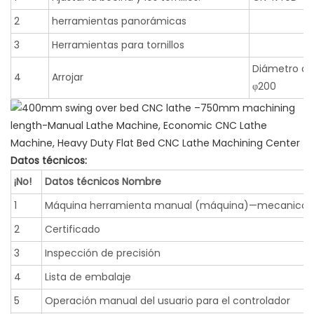
2
herramientas panorámicas
3
Herramientas para tornillos
Diámetro de
4
Arrojar
φ200
Datos técnicos:
¡No!
Datos técnicos Nombre
1
Máquina herramienta manual (máquina)—mecanico y 
2
Certificado
3
Inspección de precisión
4
Lista de embalaje
5
Operación manual del usuario para el controlador