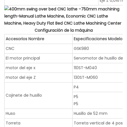
Eje Z 0,016 m
Configuración de la máquina
Accesorios Nombre
Especificaciones Modelo
CNC
GSK980
El motor principal
Servomotor de husillo de 5
motor del eje x
110ST-M040
motor del eje Z
130ST-M060
P4
Cojinete de husillo
P5
P5
Huso
Husillo de 52 mm
Torreta
Torreta vertical de 4 posic