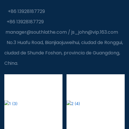
+86 13928187729
+86 13928187729
manager@southlathe.com
/
js_john@vip.163.com
No.3 Huafu Road, Bianjiaojuweihui, ciudad de Ronggui,
ciudad de Shunde Foshan, provincia de Guangdong,
China.