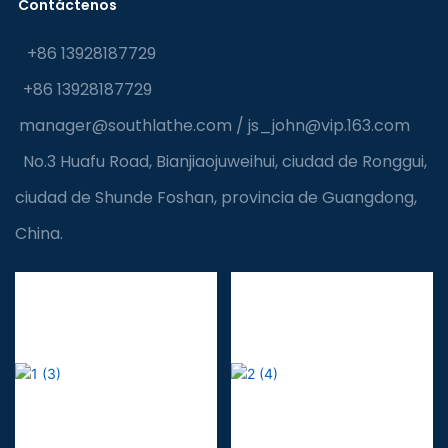
Contáctenos
+86 13928187729
+86 13928187729
manager@southlathe.com
/
js_john@vip.163.com
No.3 Huafu Road, Bianjiaojuweihui, ciudad de Ronggui,
ciudad de Shunde Foshan, provincia de Guangdong,
China.